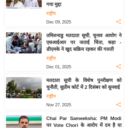
गया मुद्दा
य
राष्ट्रीय
बि
Dec 09, 2025
ज़
ने
तमिलनाडु मतदाता सूची, चुनाव आयोग ने
स
एसआईआर पर जताई चिंता, कहा -
उ
डीएमके ने खुद सक्रिय रहकर की गलती
द्यो
राष्ट्रीय
ग
Dec 01, 2025
ज
ग
मतदाता सूची के विशेष पुनरीक्षण को
त
चुनौती, सुप्रीम कोर्ट में 2 दिसंबर को सुनवाई
वि
राष्ट्रीय
शे
Nov 27, 2025
ष
ज्ञ
Chai Par Sameeksha: PM Modi
रा
पर Vote Chori के आरोप में दम है या