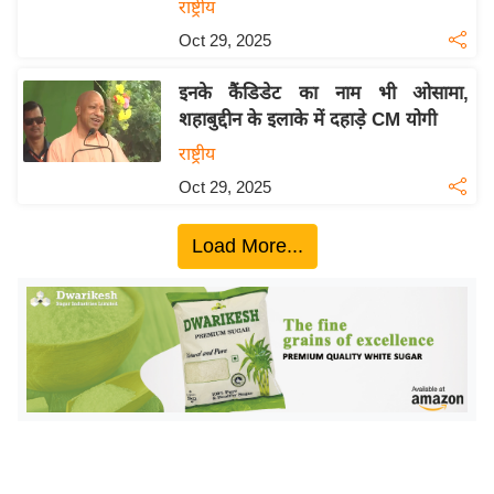
ख्सि
राष्ट्रीय
य
Oct 29, 2025
त
इनके कैंडिडेट का नाम भी ओसामा,
यं
शहाबुद्दीन के इलाके में दहाड़े CM योगी
ग
राष्ट्रीय
इं
डि
Oct 29, 2025
या
Load More...
सा
हि
त्य
ज
ग
त
ऑ
टो
व