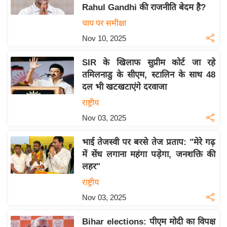
य
Rahul Gandhi की राजनीति बेदम है?
ब
चाय पर समीक्षा
ज
Nov 10, 2025
ट
खे
SIR के खिलाफ सुप्रीम कोर्ट जा रहे
ल
तमिलनाडु के सीएम, स्टालिन के साथ 48
दल भी खटखटाएंगे दरवाजा
क्रि
के
राष्ट्रीय
ट
Nov 03, 2025
I
भाई तेजस्वी पर बरसे तेज प्रताप: "मेरे गढ़
P
में सेंध लगाना महंगा पड़ेगा, जनशक्ति की
L
लहर"
2
राष्ट्रीय
0
2
Nov 03, 2025
6
Bihar elections: पीएम मोदी का विपक्ष
क्रा