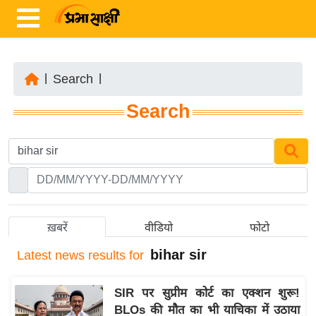
|
Search
|
ता
Search
ज़ा
ख
ब
र
रा
ष्ट्री
ख़बरें
वीडियो
फोटो
य
bihar sir
Latest
news results for
अं
त
SIR पर सुप्रीम कोर्ट का एक्शन शुरू!
र्रा
BLOs की मौत का भी याचिका में उठाया
ष्ट्री