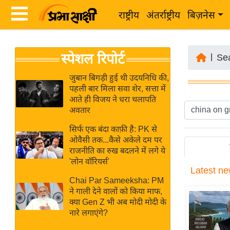
राष्ट्रीय
अंतर्राष्ट्रीय
बिज़नेस
Latest
ता
स्पेशल रिपोर्ट
News
|
Se
ज़ा
in
ख
जुबान बिगड़ी हुई थी उदयनिधि की,
Hindi
पहली बार मिला सवा शेर, सत्ता में
ब
आते ही विजय ने धरा थलापति
र
अवतार
Hindi
राष्ट्रीय
सिर्फ एक बंदा काफ़ी है: PK से
News
अंतर्राष्ट्रीय
ओवैसी तक...कैसे अकेले दम पर
Live
राजनीति का रुख बदलने में लगे ये
बिज़नेस
'लोन वॉरियर्स'
Latest
ne
उद्योग
Breaking
Chai Par Sameeksha: PM
जगत
News in
ने गाली देने वालों को किया माफ,
विशेषज्ञ
क्या Gen Z भी अब मोदी मोदी के
Hindi
नारे लगाएंगे?
राय