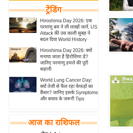
बजट
Hindi
ट्रेंडिंग
खेल
News
क्रिकेट
Hiroshima Day 2026: एक
Hindi
परमाणु बम ने ली लाखों जानें, US
IPL
Attack की उस काली सुबह ने
Videos
2026
बदल दिया World History
क्राइम
Hiroshima Day 2026: क्यों
ई-पेपर
मनाया जाता है हिरोशिमा डे?
जानिए परमाणु हमले की पूरी
मिसाल बेमिसाल
कहानी
शख्सियत
World Lung Cancer Day:
यंग इंडिया
क्यों तेजी से फैल रहा फेफड़ों का
साहित्य जगत
कैंसर? जानिए इसके Symptoms
और बचाव के जरूरी Tips
ऑटो वर्ल्ड
न्यूज ब्रीफ
मनोरंजन जगत
आज का राशिफल
बॉलीवुड