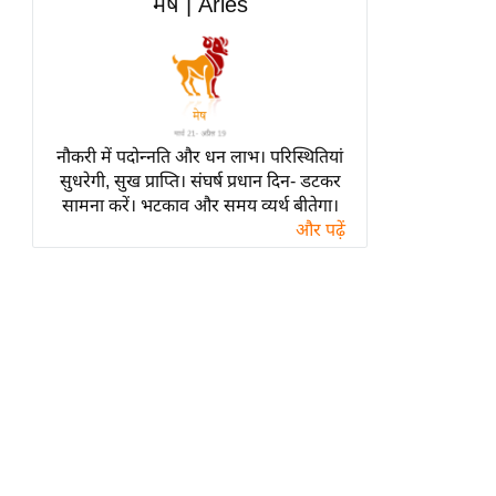
मेष | Aries
हॉलीवुड
फिल्म समीक्षा
Breaking
News
लाइफस्टाइल
नौकरी में पदोन्नति और धन लाभ। परिस्थितियां
टेक्नॉलॉजी
सुधरेगी, सुख प्राप्ति। संघर्ष प्रधान दिन- डटकर
सामना करें। भटकाव और समय व्यर्थ बीतेगा।
ब्यूटी/फैशन
और पढ़ें
घरेलू नुस्खे
पर्यटन स्थल
फिटनेस मंत्रा
रिलेशनशिप
राजनीति
विश्लेषण
समसामयिक
मातृभूमि