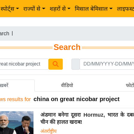
स्पोर्ट्स
राज्यों से
शहरों से
मिसाल बेमिसाल
लाइफस्
arch
|
Search
ख़बरें
वीडियो
फोट
china on great nicobar project
ws results for
अंडमान बनेगा दूसरा Hormuz, भारत के दबद
चीन की हालत खराब!
अंतर्राष्ट्रीय