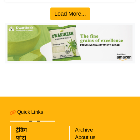
य
ब
Load More...
ज
ट
खे
ल
क्रि
के
ट
I
P
L
2
Quick Links
0
2
6
ट्रेंडिंग
Archive
About us
फोटो
क्रा