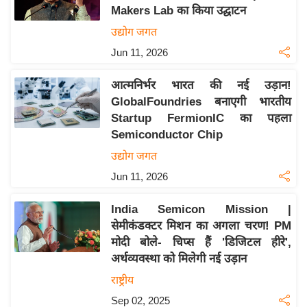
Makers Lab का किया उद्घाटन
य
उद्योग जगत
बि
Jun 11, 2026
ज़
ने
आत्मनिर्भर भारत की नई उड़ान!
स
GlobalFoundries बनाएगी भारतीय
उ
Startup FermionIC का पहला
द्यो
Semiconductor Chip
ग
उद्योग जगत
ज
Jun 11, 2026
ग
त
India Semicon Mission |
वि
सेमीकंडक्टर मिशन का अगला चरण! PM
शे
मोदी बोले- चिप्स हैं 'डिजिटल हीरे',
ष
अर्थव्यवस्था को मिलेगी नई उड़ान
ज्ञ
राष्ट्रीय
रा
Sep 02, 2025