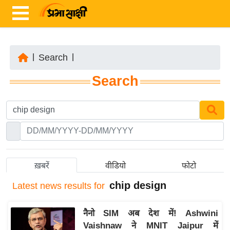
|
Search
|
ता
Search
ज़ा
ख
ब
र
रा
ष्ट्री
ख़बरें
वीडियो
फोटो
य
chip design
Latest
news results for
अं
त
नैनो SIM अब देश में! Ashwini
र्रा
Vaishnaw ने MNIT Jaipur में
ष्ट्री