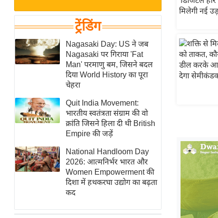
बजट
Hindi
खेल
News
ट्रेंडिंग
क्रिकेट
Hindi
Nagasaki Day: US ने जब
IPL
Nagasaki पर गिराया 'Fat
Videos
2026
Man' परमाणु बम, जिसने बदल
क्राइम
दिया World History का पूरा
चेहरा
ई-पेपर
Quit India Movement:
मिसाल बेमिसाल
भारतीय स्वतंत्रता संग्राम की वो
शख्सियत
क्रांति जिसने हिला दी थी British
यंग इंडिया
Empire की जड़ें
साहित्य जगत
National Handloom Day
2026: आत्मनिर्भर भारत और
ऑटो वर्ल्ड
Women Empowerment की
न्यूज ब्रीफ
दिशा में हथकरघा उद्योग का बढ़ता
कद
मनोरंजन जगत
बॉलीवुड