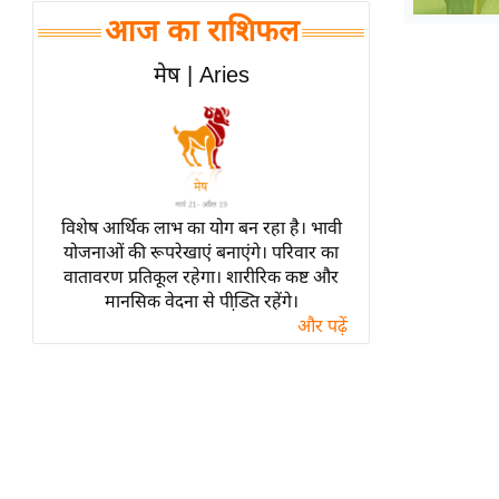
हॉलीवुड
आज का राशिफल
फिल्म समीक्षा
मेष | Aries
Breaking
News
लाइफस्टाइल
टेक्नॉलॉजी
ब्यूटी/फैशन
विशेष आर्थिक लाभ का योग बन रहा है। भावी
घरेलू नुस्खे
योजनाओं की रूपरेखाएं बनाएंगे। परिवार का
वातावरण प्रतिकूल रहेगा। शारीरिक कष्ट और
पर्यटन स्थल
मानसिक वेदना से पीडि़त रहेंगे।
फिटनेस मंत्रा
और पढ़ें
रिलेशनशिप
राजनीति
विश्लेषण
समसामयिक
मातृभूमि