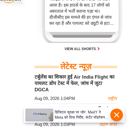
आया है। इस हादसे के बाद 17 लोगों को
अस्पताल में भर्ती कराना पड़ा था।
डीजीसीए इस मामले की हर एंगल से जांच
कर रहा है और पायलट को ड्यूटी से हटा
दिया गया है।
VIEW ALL SHORTS
लेटेस्ट न्यूज़
टर्बुलेंस का शिकार हुई Air India Flight का
पायलट डोप टेस्ट में फेल, जांच में जुटा
DGCA
Aug 09, 2026 1:04PM
राष्ट्रीय
BIS बढ़ाएगा Silver Jewellery की जांच
डिजिटल सुरक्षा पर जोर: MeitY ने
क्षमता, दो वर्षों में होगा लैब का विस्तार
Meta को दिया निर्देश, कंटेंट मॉडरेशन
मजबूत करे
Aug 09, 2026 1:03PM
उद्योग जगत