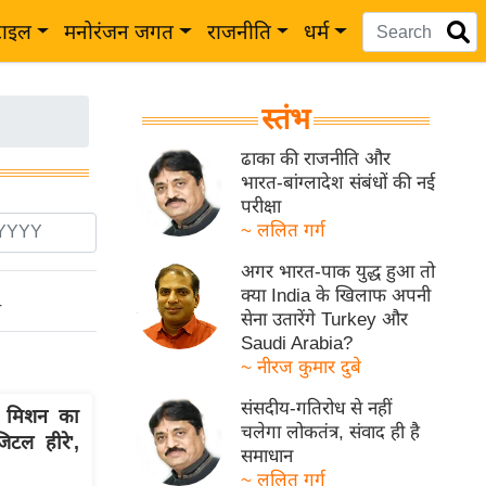
टाइल
मनोरंजन जगत
राजनीति
धर्म
स्तंभ
ढाका की राजनीति और
भारत-बांग्लादेश संबंधों की नई
परीक्षा
~ ललित गर्ग
अगर भारत-पाक युद्ध हुआ तो
क्या India के खिलाफ अपनी
ो
सेना उतारेंगे Turkey और
Saudi Arabia?
~ नीरज कुमार दुबे
संसदीय-गतिरोध से नहीं
र मिशन का
चलेगा लोकतंत्र, संवाद ही है
िटल हीरे',
समाधान
~ ललित गर्ग