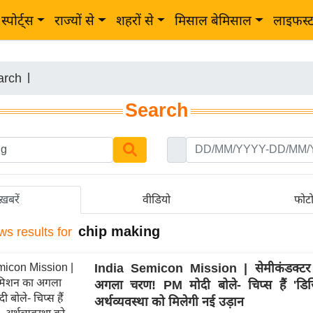
स्पोर्ट्स
राज्यों से
शहरों से
मिसाल बेमिसाल
लाइफस्
arch
|
Search
ख़बरें
वीडियो
फोट
chip making
ws results for
India Semicon Mission | सेमीकंडक्ट
अगला चरण! PM मोदी बोले- चिप्स हैं 'डिज
अर्थव्यवस्था को मिलेगी नई उड़ान