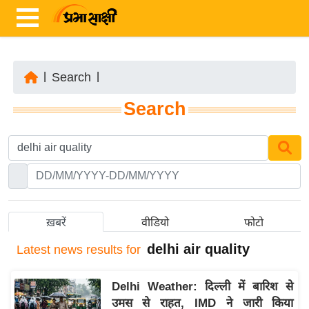
|
Search
|
ता
Search
ज़ा
ख
ब
र
रा
ष्ट्री
ख़बरें
वीडियो
फोटो
य
delhi air quality
Latest
news results for
अं
त
Delhi Weather: दिल्ली में बारिश से
र्रा
उमस से राहत, IMD ने जारी किया
ष्ट्री