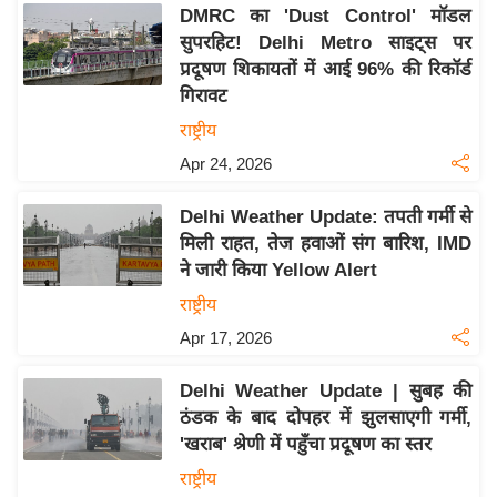
DMRC का 'Dust Control' मॉडल
इ
सुपरहिट! Delhi Metro साइट्स पर
म
प्रदूषण शिकायतों में आई 96% की रिकॉर्ड
ई
गिरावट
-
राष्ट्रीय
पे
Apr 24, 2026
प
र
Delhi Weather Update: तपती गर्मी से
मि
मिली राहत, तेज हवाओं संग बारिश, IMD
सा
ने जारी किया Yellow Alert
ल
राष्ट्रीय
Apr 17, 2026
बे
मि
Delhi Weather Update | सुबह की
सा
ठंडक के बाद दोपहर में झुलसाएगी गर्मी,
ल
'खराब' श्रेणी में पहुँचा प्रदूषण का स्तर
श
राष्ट्रीय