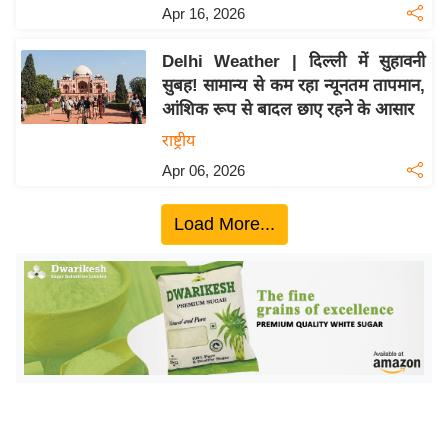
ख्सि
Apr 16, 2026
य
त
Delhi Weather | दिल्ली में सुहावनी
सुबह! सामान्य से कम रहा न्यूनतम तापमान,
यं
आंशिक रूप से बादल छाए रहने के आसार
ग
राष्ट्रीय
इं
डि
Apr 06, 2026
या
Load More...
सा
हि
त्य
ज
ग
त
ऑ
टो
व