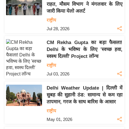
य
राहत, मौसम विभाग ने मंगलवार के लिए
ब
जारी किया येलो अलर्ट
ज
राष्ट्रीय
ट
Jul 28, 2026
खे
ल
CM Rekha Gupta का बड़ा फैसला!
Delhi के भविष्य के लिए 'स्वच्छ हवा,
क्रि
स्वस्थ दिल्ली' Project लॉन्च
के
राष्ट्रीय
ट
Jul 03, 2026
I
P
Delhi Weather Update | दिल्ली में
L
सुबह की सुहानी ठंड: सामान्य से कम रहा
2
तापमान, गरज के साथ बारिश के आसार
0
राष्ट्रीय
2
6
May 01, 2026
क्रा