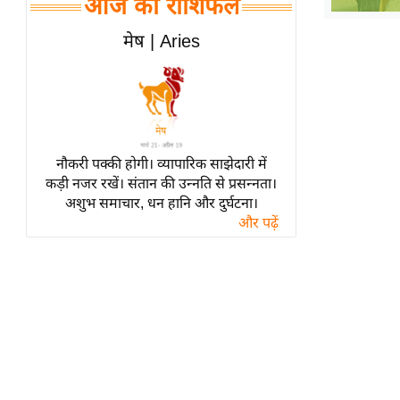
आज का राशिफल
हॉलीवुड
फिल्म समीक्षा
मेष | Aries
Breaking
News
लाइफस्टाइल
टेक्नॉलॉजी
नौकरी पक्की होगी। व्यापारिक साझेदारी में
ब्यूटी/फैशन
कड़ी नजर रखें। संतान की उन्नति से प्रसन्नता।
घरेलू नुस्खे
अशुभ समाचार, धन हानि और दुर्घटना।
और पढ़ें
पर्यटन स्थल
फिटनेस मंत्रा
रिलेशनशिप
राजनीति
विश्लेषण
समसामयिक
मातृभूमि