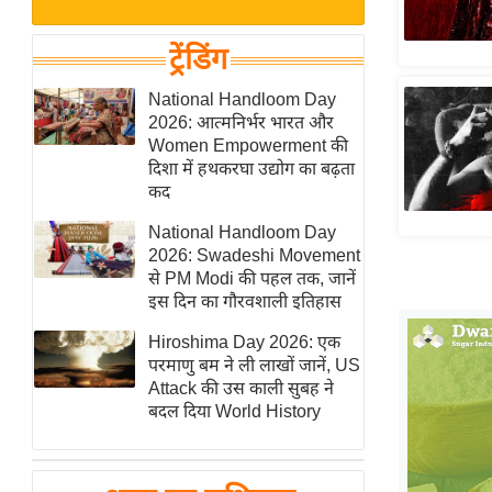
बजट
Hindi
खेल
News
ट्रेंडिंग
क्रिकेट
Hindi
National Handloom Day
IPL
2026: आत्मनिर्भर भारत और
Videos
2026
Women Empowerment की
क्राइम
दिशा में हथकरघा उद्योग का बढ़ता
कद
ई-पेपर
National Handloom Day
मिसाल बेमिसाल
2026: Swadeshi Movement
शख्सियत
से PM Modi की पहल तक, जानें
यंग इंडिया
इस दिन का गौरवशाली इतिहास
साहित्य जगत
Hiroshima Day 2026: एक
परमाणु बम ने ली लाखों जानें, US
ऑटो वर्ल्ड
Attack की उस काली सुबह ने
न्यूज ब्रीफ
बदल दिया World History
मनोरंजन जगत
बॉलीवुड