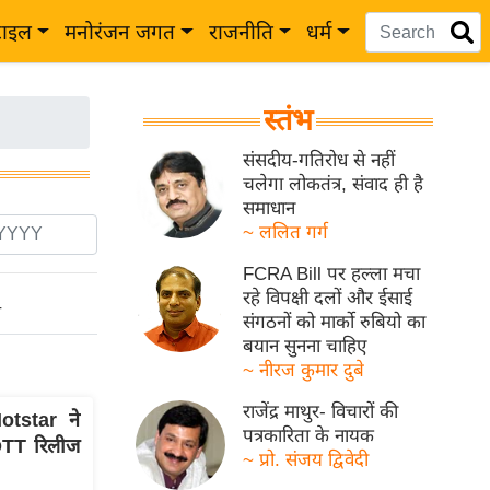
टाइल
मनोरंजन जगत
राजनीति
धर्म
स्तंभ
संसदीय-गतिरोध से नहीं
चलेगा लोकतंत्र, संवाद ही है
समाधान
~ ललित गर्ग
FCRA Bill पर हल्ला मचा
रहे विपक्षी दलों और ईसाई
ो
संगठनों को मार्को रुबियो का
बयान सुनना चाहिए
~ नीरज कुमार दुबे
राजेंद्र माथुर- विचारों की
tstar ने
पत्रकारिता के नायक
OTT रिलीज
~ प्रो. संजय द्विवेदी