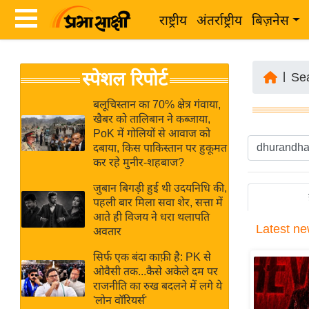
राष्ट्रीय
अंतर्राष्ट्रीय
बिज़नेस
Latest
ता
स्पेशल रिपोर्ट
News
|
Se
ज़ा
in
ख
बलूचिस्तान का 70% क्षेत्र गंवाया,
Hindi
खैबर को तालिबान ने कब्जाया,
ब
PoK में गोलियों से आवाज को
र
दबाया, किस पाकिस्तान पर हुकूमत
Hindi
कर रहे मुनीर-शहबाज?
राष्ट्रीय
News
अंतर्राष्ट्रीय
जुबान बिगड़ी हुई थी उदयनिधि की,
Live
पहली बार मिला सवा शेर, सत्ता में
बिज़नेस
आते ही विजय ने धरा थलापति
Latest
ne
उद्योग
अवतार
Breaking
जगत
News in
सिर्फ एक बंदा काफ़ी है: PK से
विशेषज्ञ
ओवैसी तक...कैसे अकेले दम पर
Hindi
राजनीति का रुख बदलने में लगे ये
राय
'लोन वॉरियर्स'