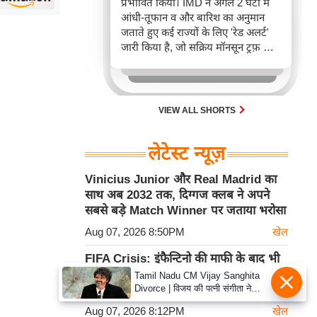
प्रभावित किया। IMD ने अगले 2 घंटों में
आंधी-तूफान व और बारिश का अनुमान
जताते हुए कई राज्यों के लिए 'रेड अलर्ट'
जारी किया है, जो सक्रिय मॉनसून ट्रफ़ और
चक्रवाती हवाओं के घेरे का परिणाम है,
जिससे यातायात बाधित होने के साथ-साथ
सफदरजंग अस्पताल में भी जलभराव की
स्थिति बनी।
VIEW ALL SHORTS
लेटेस्ट न्यूज़
Vinicius Junior और Real Madrid का
साथ अब 2032 तक, दिग्गज क्लब ने अपने
सबसे बड़े Match Winner पर जताया भरोसा
Aug 07, 2026 8:50PM
खेल
FIFA Crisis: इंफैन्टिनो की माफी के बाद भी
UEFA की World Cup Boycott की धमकी
Tamil Nadu CM Vijay Sanghita
Divorce | विजय की पत्नी संगीता ने
बरकरार
वापस ली तलाक की अर्जी, कोर्ट ने मामले
Aug 07, 2026 8:12PM
खेल
को किया निपटाया