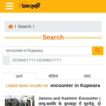
|
Search
|
ता
Search
ज़ा
ख
ब
र
रा
ष्ट्री
ख़बरें
वीडियो
फोटो
य
encounter in Kupwara
Latest
news results for
अं
त
Jammu and Kashmir Encounter |
र्रा
जम्मू-कश्मीर के कुपवाड़ा में मुठभेड़, दो
ष्ट्री