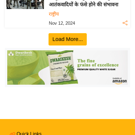
आतंकवादियों के फंसे होने की संभावना
य
राष्ट्रीय
बि
Nov 12, 2024
ज़
ने
Load More...
स
उ
द्यो
ग
ज
ग
त
वि
शे
ष
ज्ञ
रा
Quick Links