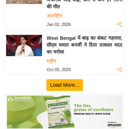
ख्सि
की मौत
य
अंतर्राष्ट्रीय
त
Jan 02, 2026
यं
ग
West Bengal में बाढ़ का संकट गहराया,
इं
सीएम ममता बनर्जी ने दिया तत्काल मदद
डि
का भरोसा
या
राष्ट्रीय
सा
Oct 05, 2025
हि
त्य
Load More...
ज
ग
त
ऑ
टो
व