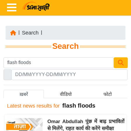
|
Search
|
ता
Search
ज़ा
ख
ब
र
रा
ष्ट्री
ख़बरें
वीडियो
फोटो
य
flash floods
Latest
news results for
अं
त
Omar Abdullah पुंछ में बाढ़ प्रभावितों
र्रा
से मिलेंगे, राहत कार्य की करेंगे समीक्षा
ष्ट्री