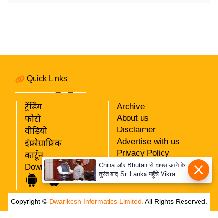
र्ल्ड
न्यू
ज
ब्री
फ
म
Quick Links
नो
रं
ट्रेंडिंग
Archive
ज
About us
फोटो
न
Disclaimer
वीडियो
ज
Advertise with us
इंफ़ोग्राफ़िक
ग
Privacy Policy
कार्टून
त
RSS
China और Bhutan से वापस आने के
Download App
तुरंत बाद Sri Lanka पहुँचे Vikram
Our Team
बॉ
Misri, भारत के जबरदस्त दाँव से
ली
दुनिया हुई हैरान
Copyright ©
Dwarikesh Informatics Limited.
All Rights Reserved.
वु