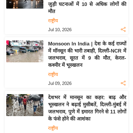
य
जुड़ी घटनाओं में 10 से अधिक लोगों की
ब
मौत
ज
राष्ट्रीय
ट
Jul 10, 2026
खे
ल
Monsoon In India | देश के कई राज्यों
में मॉनसून की भारी तबाही, दिल्ली-NCR में
क्रि
जलभराव, सूरत में 9 की मौत, केरल-
के
कश्मीर में भूस्खलन
ट
राष्ट्रीय
I
Jul 09, 2026
P
L
देशभर में मानसून का कहर: बाढ़ और
2
भूस्खलन ने बढ़ाई मुसीबतें, दिल्ली-मुंबई में
0
जलभराव, पुणे में इमारत गिरने से 11 लोगों
2
के फंसे होने की आशंका
6
राष्ट्रीय
क्रा