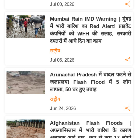
Jul 09, 2026
इ
म
Mumbai Rain IMD Warning | मुंबई
ई
में भारी बारिश का Red Alert! प्राइवेट
-
कंपनियों को WFH की सलाह, सरकारी
पे
दफ्तरों में आधे दिन का काम
प
राष्ट्रीय
र
Jul 06, 2026
मि
सा
Arunachal Pradesh में बादल फटने से
जलप्रलय! Flash Flood में 5 लोग
ल
लापता, 50 घर हुए तबाह
बे
राष्ट्रीय
मि
Jun 24, 2026
सा
ल
Afghanistan Flash Floods |
अफगानिस्तान में भारी बारिश के कारण
श
अचानक आई बाढ़, कम से कम 17 लोगों