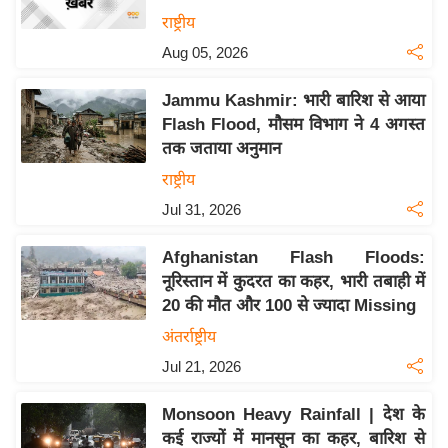
य
राष्ट्रीय
बि
Aug 05, 2026
ज़
Jammu Kashmir: भारी बारिश से आया
ने
Flash Flood, मौसम विभाग ने 4 अगस्त
स
तक जताया अनुमान
उ
राष्ट्रीय
द्यो
Jul 31, 2026
ग
ज
Afghanistan Flash Floods:
ग
नूरिस्तान में कुदरत का कहर, भारी तबाही में
त
20 की मौत और 100 से ज्यादा Missing
वि
अंतर्राष्ट्रीय
शे
Jul 21, 2026
ष
ज्ञ
Monsoon Heavy Rainfall | देश के
रा
कई राज्यों में मानसून का कहर, बारिश से