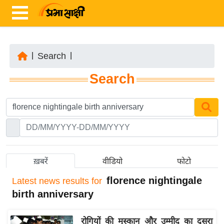
|
Search
|
ता
Search
ज़ा
ख
ब
र
रा
ष्ट्री
ख़बरें
वीडियो
फोटो
य
florence nightingale
Latest
news results for
अं
birth anniversary
त
र्रा
रोगियों की मुस्कान और उम्मीद का दूसरा
ष्ट्री