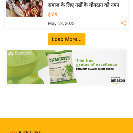
य
समाज के लिए नर्सों के योगदान को नमन
ब
ट्रेंडिंग
ज
May 12, 2025
ट
खे
Load More...
ल
क्रि
के
ट
I
P
L
2
0
2
6
क्रा
Quick Links