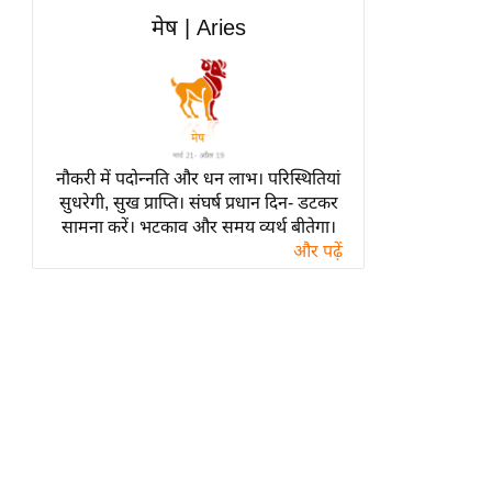
हॉलीवुड
मेष | Aries
फिल्म समीक्षा
Breaking
News
लाइफस्टाइल
नौकरी में पदोन्नति और धन लाभ। परिस्थितियां
टेक्नॉलॉजी
सुधरेगी, सुख प्राप्ति। संघर्ष प्रधान दिन- डटकर
ब्यूटी/फैशन
सामना करें। भटकाव और समय व्यर्थ बीतेगा।
घरेलू नुस्खे
और पढ़ें
पर्यटन स्थल
फिटनेस मंत्रा
रिलेशनशिप
राजनीति
विश्लेषण
समसामयिक
मातृभूमि