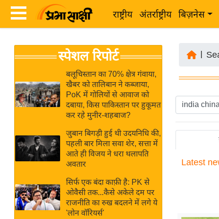
राष्ट्रीय
अंतर्राष्ट्रीय
बिज़नेस
Latest
ता
स्पेशल रिपोर्ट
News
|
Se
ज़ा
in
ख
बलूचिस्तान का 70% क्षेत्र गंवाया,
Hindi
खैबर को तालिबान ने कब्जाया,
ब
PoK में गोलियों से आवाज को
र
दबाया, किस पाकिस्तान पर हुकूमत
Hindi
कर रहे मुनीर-शहबाज?
राष्ट्रीय
News
अंतर्राष्ट्रीय
जुबान बिगड़ी हुई थी उदयनिधि की,
Live
पहली बार मिला सवा शेर, सत्ता में
बिज़नेस
आते ही विजय ने धरा थलापति
Latest
ne
उद्योग
अवतार
Breaking
जगत
News in
सिर्फ एक बंदा काफ़ी है: PK से
विशेषज्ञ
ओवैसी तक...कैसे अकेले दम पर
Hindi
राजनीति का रुख बदलने में लगे ये
राय
'लोन वॉरियर्स'