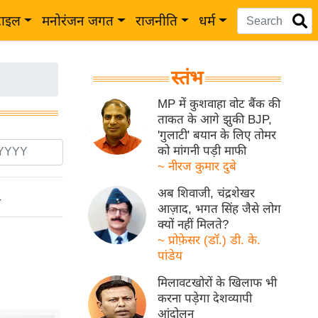
टाइल
मनोरंजन जगत
राजनीति
धर्म
स्तंभ
MP में कुशवाहा वोट बैंक की
ताकत के आगे झुकी BJP,
'गुलाटी' बयान के लिए तोमर
को मांगनी पड़ी माफी
~ नीरज कुमार दुबे
अब शिवाजी, चंद्रशेखर
ो
आज़ाद, भगत सिंह जैसे लोग
क्यों नहीं मिलते?
~ प्रोफ़ेसर (डॉ.) डी. के.
पांडेय
मिलावटखोरों के खिलाफ भी
करना पड़ेगा देशव्यापी
आंदोलन