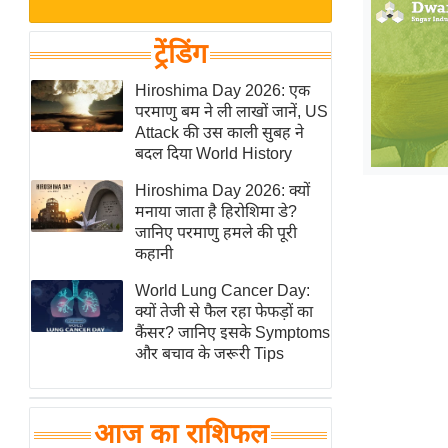
बजट
Hindi
खेल
News
ट्रेंडिंग
क्रिकेट
Hindi
Hiroshima Day 2026: एक
IPL
परमाणु बम ने ली लाखों जानें, US
Videos
2026
Attack की उस काली सुबह ने
क्राइम
बदल दिया World History
ई-पेपर
Hiroshima Day 2026: क्यों
मनाया जाता है हिरोशिमा डे?
मिसाल बेमिसाल
जानिए परमाणु हमले की पूरी
शख्सियत
कहानी
यंग इंडिया
World Lung Cancer Day:
साहित्य जगत
क्यों तेजी से फैल रहा फेफड़ों का
कैंसर? जानिए इसके Symptoms
ऑटो वर्ल्ड
और बचाव के जरूरी Tips
न्यूज ब्रीफ
मनोरंजन जगत
आज का राशिफल
बॉलीवुड