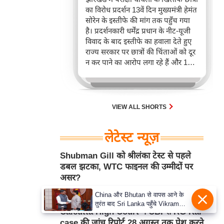
का विरोध प्रदर्शन 13वें दिन मुख्यमंत्री हेमंत
सोरेन के इस्तीफे की मांग तक पहुँच गया
है। प्रदर्शनकारी धर्मेंद्र प्रधान के नीट-यूजी
विवाद के बाद इस्तीफे का हवाला देते हुए
राज्य सरकार पर छात्रों की चिंताओं को दूर
न कर पाने का आरोप लगा रहे हैं और 14वीं
जेपीएससी परीक्षा रद्द करने तथा सीबीआई
जांच की मांग कर रहे हैं।
VIEW ALL SHORTS
लेटेस्ट न्यूज़
Shubman Gill को श्रीलंका टेस्ट से पहले
डबल झटका, WTC फाइनल की उम्मीदों पर
असर?
Aug 06, 2026 6:13PM
क्रिकेट
China और Bhutan से वापस आने के
तुरंत बाद Sri Lanka पहुँचे Vikram
Calcutta High Court ने CBI से RG Kar
Misri, भारत के जबरदस्त दाँव से दुनिया
case की जांच रिपोर्ट 28 अगस्त तक पेश करने
हुई हैरान