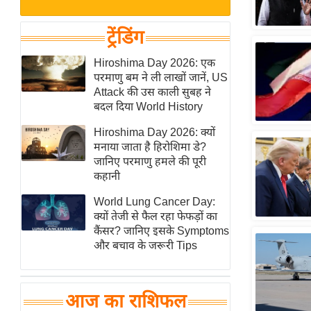
बजट
Hindi
खेल
News
ट्रेंडिंग
क्रिकेट
Hindi
Hiroshima Day 2026: एक
IPL
परमाणु बम ने ली लाखों जानें, US
Videos
2026
Attack की उस काली सुबह ने
क्राइम
बदल दिया World History
ई-पेपर
Hiroshima Day 2026: क्यों
मनाया जाता है हिरोशिमा डे?
मिसाल बेमिसाल
जानिए परमाणु हमले की पूरी
शख्सियत
कहानी
यंग इंडिया
World Lung Cancer Day:
साहित्य जगत
क्यों तेजी से फैल रहा फेफड़ों का
कैंसर? जानिए इसके Symptoms
ऑटो वर्ल्ड
और बचाव के जरूरी Tips
न्यूज ब्रीफ
मनोरंजन जगत
आज का राशिफल
बॉलीवुड