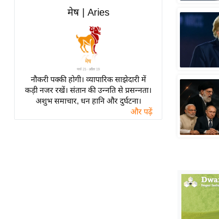
हॉलीवुड
मेष | Aries
फिल्म समीक्षा
Breaking
News
लाइफस्टाइल
नौकरी पक्की होगी। व्यापारिक साझेदारी में
टेक्नॉलॉजी
कड़ी नजर रखें। संतान की उन्नति से प्रसन्नता।
ब्यूटी/फैशन
अशुभ समाचार, धन हानि और दुर्घटना।
घरेलू नुस्खे
और पढ़ें
पर्यटन स्थल
फिटनेस मंत्रा
रिलेशनशिप
राजनीति
विश्लेषण
समसामयिक
मातृभूमि