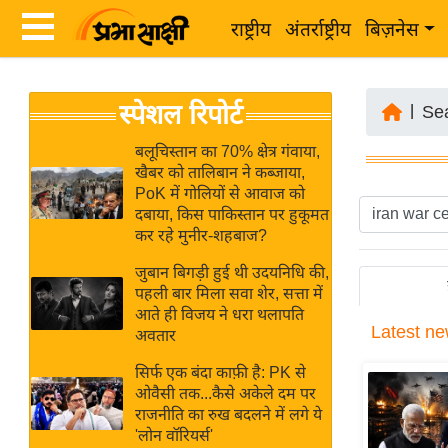
राष्ट्रीय
अंतर्राष्ट्रीय
बिज़नेस
Latest
ता
स्पेशल रिपोर्ट
News
|
Se
ज़ा
in
ख
बलूचिस्तान का 70% क्षेत्र गंवाया,
Hindi
खैबर को तालिबान ने कब्जाया,
ब
PoK में गोलियों से आवाज को
र
दबाया, किस पाकिस्तान पर हुकूमत
Hindi
कर रहे मुनीर-शहबाज?
राष्ट्रीय
News
अंतर्राष्ट्रीय
जुबान बिगड़ी हुई थी उदयनिधि की,
Live
पहली बार मिला सवा शेर, सत्ता में
बिज़नेस
आते ही विजय ने धरा थलापति
Latest
ne
उद्योग
अवतार
Breaking
जगत
News in
सिर्फ एक बंदा काफ़ी है: PK से
विशेषज्ञ
ओवैसी तक...कैसे अकेले दम पर
Hindi
राजनीति का रुख बदलने में लगे ये
राय
'लोन वॉरियर्स'