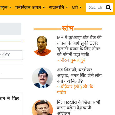
टाइल
मनोरंजन जगत
राजनीति
धर्म
स्तंभ
MP में कुशवाहा वोट बैंक की
ताकत के आगे झुकी BJP,
'गुलाटी' बयान के लिए तोमर
को मांगनी पड़ी माफी
~ नीरज कुमार दुबे
अब शिवाजी, चंद्रशेखर
ो
आज़ाद, भगत सिंह जैसे लोग
क्यों नहीं मिलते?
~ प्रोफ़ेसर (डॉ.) डी. के.
पांडेय
रान ने फिर
मिलावटखोरों के खिलाफ भी
करना पड़ेगा देशव्यापी
आंदोलन