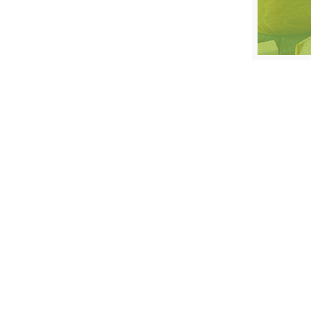
स्तंभ
एम.
आर.
आई.
चाय पर
समीक्षा
धर्म
ज्योतिष
प्रभु
महिमा/
धर्मस्थल
व्रत
त्योहार
राशिफल
विशेष