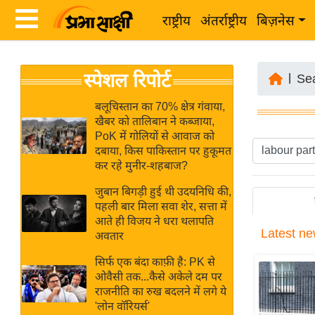
राष्ट्रीय
अंतर्राष्ट्रीय
बिज़नेस
Latest
ता
स्पेशल रिपोर्ट
News
|
Se
ज़ा
in
ख
बलूचिस्तान का 70% क्षेत्र गंवाया,
Hindi
खैबर को तालिबान ने कब्जाया,
ब
PoK में गोलियों से आवाज को
र
दबाया, किस पाकिस्तान पर हुकूमत
Hindi
कर रहे मुनीर-शहबाज?
राष्ट्रीय
News
अंतर्राष्ट्रीय
जुबान बिगड़ी हुई थी उदयनिधि की,
Live
पहली बार मिला सवा शेर, सत्ता में
बिज़नेस
आते ही विजय ने धरा थलापति
Latest
ne
उद्योग
अवतार
Breaking
जगत
News in
सिर्फ एक बंदा काफ़ी है: PK से
विशेषज्ञ
ओवैसी तक...कैसे अकेले दम पर
Hindi
राजनीति का रुख बदलने में लगे ये
राय
'लोन वॉरियर्स'