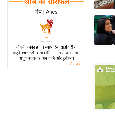
आज का राशिफल
हॉलीवुड
फिल्म समीक्षा
मेष | Aries
Breaking
News
लाइफस्टाइल
टेक्नॉलॉजी
नौकरी पक्की होगी। व्यापारिक साझेदारी में
ब्यूटी/फैशन
कड़ी नजर रखें। संतान की उन्नति से प्रसन्नता।
घरेलू नुस्खे
अशुभ समाचार, धन हानि और दुर्घटना।
और पढ़ें
पर्यटन स्थल
फिटनेस मंत्रा
रिलेशनशिप
राजनीति
विश्लेषण
समसामयिक
मातृभूमि