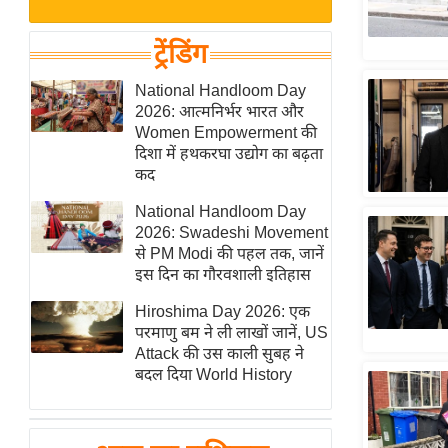
बजट
Hindi
खेल
News
ट्रेंडिंग
क्रिकेट
Hindi
National Handloom Day
IPL
2026: आत्मनिर्भर भारत और
Videos
2026
Women Empowerment की
क्राइम
दिशा में हथकरघा उद्योग का बढ़ता
कद
ई-पेपर
National Handloom Day
मिसाल बेमिसाल
2026: Swadeshi Movement
शख्सियत
से PM Modi की पहल तक, जानें
यंग इंडिया
इस दिन का गौरवशाली इतिहास
साहित्य जगत
Hiroshima Day 2026: एक
परमाणु बम ने ली लाखों जानें, US
ऑटो वर्ल्ड
Attack की उस काली सुबह ने
न्यूज ब्रीफ
बदल दिया World History
मनोरंजन जगत
बॉलीवुड