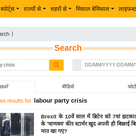
स्पोर्ट्स
राज्यों से
शहरों से
मिसाल बेमिसाल
लाइफस्
arch
|
Search
ख़बरें
वीडियो
फोट
labour party crisis
ws results for
Brexit के 10वें साल में ब्रिटेन को 7वां झटका! 
के 'चाणक्य' कीर स्टार्मर खुद अपनी ही बिछाई बिस
मात खा गए?