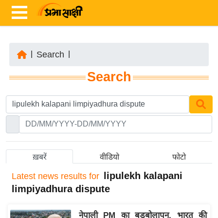
|
Search
|
ता
Search
ज़ा
ख
ब
र
रा
ष्ट्री
ख़बरें
वीडियो
फोटो
य
lipulekh kalapani
Latest
news results for
अं
limpiyadhura dispute
त
र्रा
नेपाली PM का बड़बोलापन, भारत की
ष्ट्री