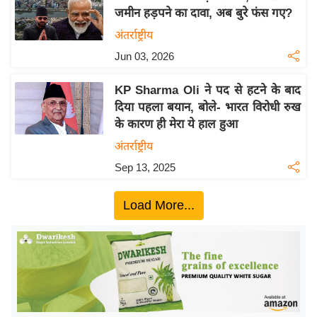
जमीन हड़पने का दावा, अब बुरे फंस गए?
य
अंतर्राष्ट्रीय
बि
ज़
Jun 03, 2026
ने
KP Sharma Oli ने पद से हटने के बाद
स
दिया पहला बयान, बोले- भारत विरोधी रुख
उ
के कारण ही मेरा ये हाल हुआ
द्यो
अंतर्राष्ट्रीय
ग
Sep 13, 2025
ज
ग
Load More...
त
वि
शे
ष
ज्ञ
रा