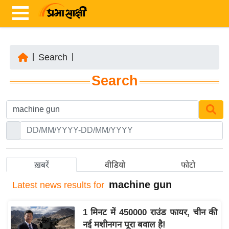
|
Search
|
ता
Search
ज़ा
ख
ब
र
रा
ष्ट्री
ख़बरें
वीडियो
फोटो
य
machine gun
Latest
news results for
अं
त
1 मिनट में 450000 राउंड फायर, चीन की
र्रा
नई मशीनगन पूरा बवाल है!
ष्ट्री