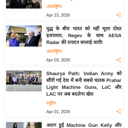
य
अंतर्राष्ट्रीय
बि
Apr 23, 2026
ज़
युद्ध के बीच भारत को नहीं भूला दोस्त
ने
इजरायल, Negev के साथ AESA
स
Radar की दनादन सप्लाई जारी!
उ
अंतर्राष्ट्रीय
द्यो
Apr 03, 2026
ग
ज
Shaurya Path: Indian Army को
ग
सौंपी गई देश में बनी सबसे घातक Prahar
त
Light Machine Guns, LoC और
वि
LAC पर अब बदलेगा खेल
शे
राष्ट्रीय
ष
Apr 01, 2026
ज्ञ
रा
अलग हुई Machine Gun Kelly और