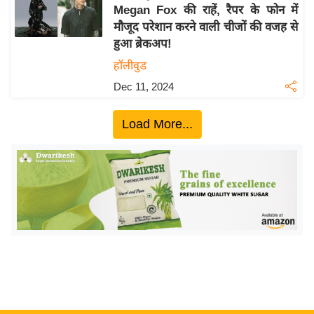
य
Megan Fox की राहें, रैपर के फोन में
ब
मौजूद परेशान करने वाली चीजों की वजह से
ज
हुआ ब्रेकअप!
ट
हॉलीवुड
खे
Dec 11, 2024
ल
क्रि
Load More...
के
ट
I
P
L
2
0
2
6
क्रा