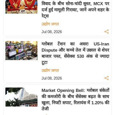
य
विवाद के बीच सोना-चांदी सुस्त, MCX पर
ब
दर्ज हुई मामूली गिरावट, जानें अपने शहर के
ज
रेट्स
ट
उद्योग जगत
खे
Jul 08, 2026
ल
ग्लोबल टेंशन का असर! US-Iran
क्रि
Dispute और कच्चे तेल में उछाल से शेयर
के
बाजार पस्त, सेंसेक्स 530 अंक से ज्यादा
ट
टूटा
I
उद्योग जगत
P
Jul 08, 2026
L
2
Market Opening Bell: ग्लोबल संकेतों
0
की कमजोरी के बीच सेंसेक्स बढ़त के साथ
2
खुला, निफ्टी सपाट, रिलायंस में 1.20% की
6
तेजी
क्रा