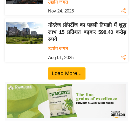
ख्सि
उद्योग जगत
य
Nov 24, 2025
त
गोदरेज प्रॉपर्टीज का पहली तिमाही में शुद्ध
यं
लाभ 15 प्रतिशत बढ़कर 598.40 करोड़
ग
रुपये
इं
उद्योग जगत
डि
या
Aug 01, 2025
सा
Load More...
हि
त्य
ज
ग
त
ऑ
टो
व