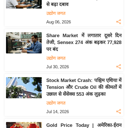
से बढ़ा दबाव
य
उद्योग जगत
बि
Aug 06, 2026
ज़
ने
Share Market में लगातार दूसरे दिन
स
तेजी, Sensex 274 अंक बढ़कर 77,928
उ
पर बंद
द्यो
उद्योग जगत
ग
Jul 30, 2026
ज
ग
Stock Market Crash: पश्चिम एशिया में
त
Tension और Crude Oil की कीमतों में
वि
उछाल से सेंसेक्स 553 अंक लुढ़का
शे
उद्योग जगत
ष
Jul 14, 2026
ज्ञ
रा
Gold Price Today | अमेरिका-ईरान