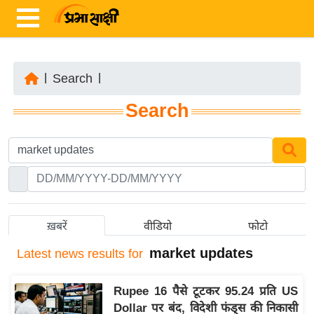
|
Search
|
ता
Search
ज़ा
ख
ब
र
रा
ष्ट्री
ख़बरें
वीडियो
फोटो
य
market updates
Latest
news results for
अं
त
Rupee 16 पैसे टूटकर 95.24 प्रति US
र्रा
Dollar पर बंद, विदेशी फंड्स की निकासी
ष्ट्री