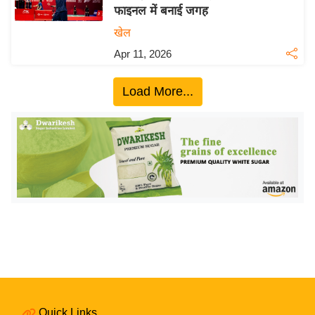
फाइनल में बनाई जगह
य
खेल
बि
Apr 11, 2026
ज़
ने
Load More...
स
उ
द्यो
ग
ज
ग
त
वि
शे
ष
ज्ञ
रा
Quick Links