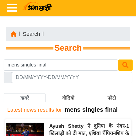
|
Search
|
ता
Search
ज़ा
ख
ब
र
रा
ष्ट्री
ख़बरें
वीडियो
फोटो
य
mens singles final
Latest
news results for
अं
त
Ayush Shetty ने दुनिया के नंबर-1
र्रा
खिलाड़ी को दी मात, एशिया चैंपियनशिप के
ष्ट्री