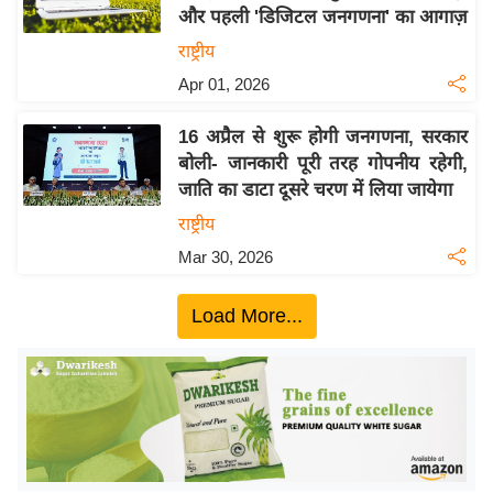
और पहली 'डिजिटल जनगणना' का आगाज़
य
राष्ट्रीय
बि
Apr 01, 2026
ज़
ने
16 अप्रैल से शुरू होगी जनगणना, सरकार
स
बोली- जानकारी पूरी तरह गोपनीय रहेगी,
उ
जाति का डाटा दूसरे चरण में लिया जायेगा
द्यो
राष्ट्रीय
ग
Mar 30, 2026
ज
ग
Load More...
त
वि
शे
ष
ज्ञ
रा