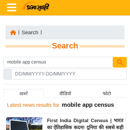
|
Search
|
ता
Search
ज़ा
ख
ब
र
रा
ष्ट्री
ख़बरें
वीडियो
फोटो
य
mobile app census
Latest
news results for
अं
त
First India Digital Census | भारत
र्रा
का ऐतिहासिक कदम! दुनिया की सबसे बड़ी
ष्ट्री