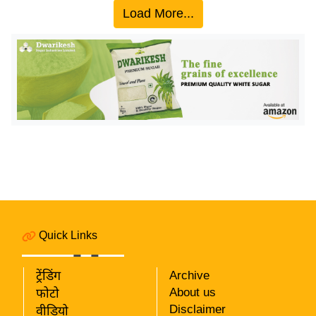
Load More...
इ
म
ई
-
पे
प
र
मि
सा
ल
बे
Quick Links
मि
सा
ट्रेंडिंग
Archive
ल
About us
फोटो
श
Disclaimer
वीडियो