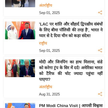
य
अंतर्राष्ट्रीय
बि
Sep 01, 2025
ज़
'LAC पर शांति और सौहार्द द्विपक्षीय संबंधों
ने
के लिए बीमा पॉलिसी की तरह है', भारत ने
स
प्यार से दे दिया चीन को कड़ा संदेश!
उ
राष्ट्रीय
द्यो
Sep 01, 2025
ग
ज
मोदी और जिनपिंग का हाथ मिलाना, संडे
ग
को करेगा ट्रंप के सिर में दर्द! अमेरिका भारत
त
को टैरिफ की चोट ज्यादा पहुंचा नहीं
वि
पाएगा?
शे
अंतर्राष्ट्रीय
ष
Aug 31, 2025
ज्ञ
रा
PM Modi China Visit | आपसी विश्वास