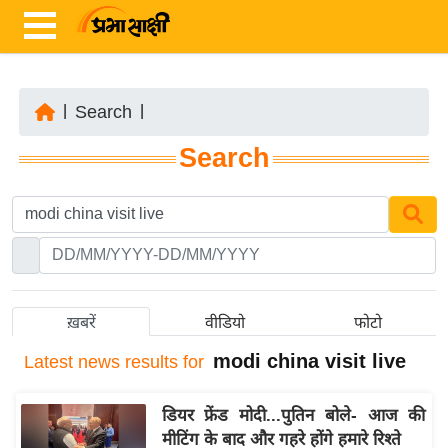
|
Search
|
ता
Search
ज़ा
ख
ब
र
रा
ष्ट्री
ख़बरें
वीडियो
फोटो
य
modi china visit live
Latest
news results for
अं
त
डियर फ्रेंड मोदी...पुतिन बोले- आज की
र्रा
मीटिंग के बाद और गहरे होंगे हमारे रिश्ते
ष्ट्री