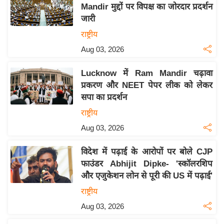
Mandir मुद्दों पर विपक्ष का जोरदार प्रदर्शन
इ
जारी
म
राष्ट्रीय
ई
Aug 03, 2026
-
पे
Lucknow में Ram Mandir चढ़ावा
प
प्रकरण और NEET पेपर लीक को लेकर
र
सपा का प्रदर्शन
मि
राष्ट्रीय
सा
Aug 03, 2026
ल
विदेश में पढ़ाई के आरोपों पर बोले CJP
बे
फाउंडर Abhijit Dipke- 'स्कॉलरशिप
मि
और एजुकेशन लोन से पूरी की US में पढ़ाई'
सा
राष्ट्रीय
ल
Aug 03, 2026
श