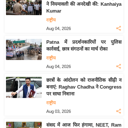
य
ने नियमावली की अनदेखी की: Kanhaiya
ब
Kumar
ज
राष्ट्रीय
ट
Aug 04, 2026
खे
ल
Patna में प्रदर्शनकारियों पर पुलिस
कार्रवाई, छात्र संगठनों का मार्च रोका
क्रि
के
राष्ट्रीय
ट
Aug 04, 2026
I
छात्रों के आंदोलन को राजनीतिक सीढ़ी न
P
बनाएं: Raghav Chadha ने Congress
L
पर साधा निशाना
2
राष्ट्रीय
0
2
Aug 03, 2026
6
संसद में आज फिर हंगामा, NEET, Ram
क्रा