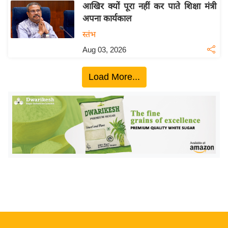
ख्सि
आखिर क्यों पूरा नहीं कर पाते शिक्षा मंत्री
य
अपना कार्यकाल
त
स्तंभ
यं
Aug 03, 2026
ग
इं
Load More...
डि
या
सा
हि
त्य
ज
ग
त
ऑ
टो
व