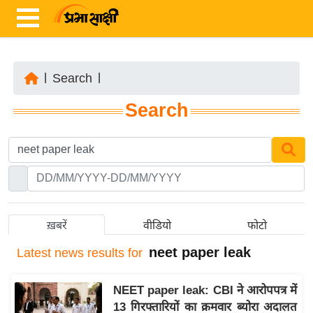
|
Search
|
ता
Search
ज़ा
ख
ब
र
रा
ष्ट्री
ख़बरें
वीडियो
फोटो
य
neet paper leak
Latest
news results for
अं
त
NEET paper leak: CBI ने आरोपपत्र में
र्रा
13 गिरफ्तारियों का क्रमवार ब्योरा अदालत
ष्ट्री