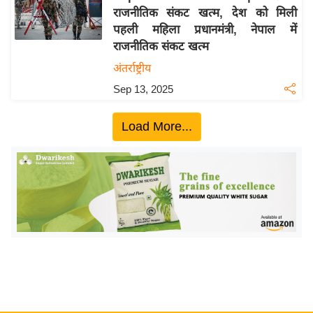
राजनीतिक संकट खत्म, देश को मिली
य
पहली महिला प्रधानमंत्री, नेपाल में
बि
राजनीतिक संकट खत्म
ज़
अंतर्राष्ट्रीय
ने
Sep 13, 2025
स
उ
Load More...
द्यो
ग
ज
ग
त
वि
शे
ष
ज्ञ
रा