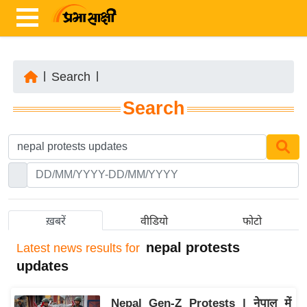
|
Search
|
ता
Search
ज़ा
ख
ब
र
रा
ष्ट्री
ख़बरें
वीडियो
फोटो
य
nepal protests
Latest
news results for
अं
updates
त
र्रा
Nepal Gen-Z Protests | नेपाल में
ष्ट्री