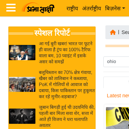
राष्ट्रीय
अंतर्राष्ट्रीय
बिज़नेस
Latest
ता
स्पेशल रिपोर्ट
News
|
Se
ज़ा
in
ख
आ गई बुरी खबर! भारत पर फूटने
Hindi
ही वाला है ट्रंप का 100% टैरिफ
ब
वाला बम, 10 प्वाइंट में इसके
र
असर को समझें
Hindi
राष्ट्रीय
बलूचिस्तान का 70% क्षेत्र गंवाया,
News
अंतर्राष्ट्रीय
खैबर को तालिबान ने कब्जाया,
Live
PoK में गोलियों से आवाज को
बिज़नेस
दबाया, किस पाकिस्तान पर हुकूमत
Latest
ne
उद्योग
कर रहे मुनीर-शहबाज?
Breaking
जगत
News in
जुबान बिगड़ी हुई थी उदयनिधि की,
विशेषज्ञ
पहली बार मिला सवा शेर, सत्ता में
Hindi
आते ही विजय ने धरा थलापति
राय
अवतार