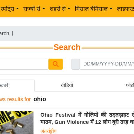
स्पोर्ट्स
राज्यों से
शहरों से
मिसाल बेमिसाल
लाइफस्
arch
|
Search
ख़बरें
वीडियो
फोट
ohio
ws results for
Ohio Festival में गोलियों की तड़तड़ाहट स
मातम, Gun Violence में 12 लोग बुरी तरह 
अंतर्राष्ट्रीय