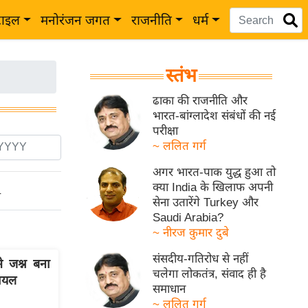
टाइल
मनोरंजन जगत
राजनीति
धर्म
स्तंभ
ढाका की राजनीति और
भारत-बांग्लादेश संबंधों की नई
परीक्षा
~ ललित गर्ग
अगर भारत-पाक युद्ध हुआ तो
क्या India के खिलाफ अपनी
ो
सेना उतारेंगे Turkey और
Saudi Arabia?
~ नीरज कुमार दुबे
संसदीय-गतिरोध से नहीं
े जश्न बना
चलेगा लोकतंत्र, संवाद ही है
घायल
समाधान
~ ललित गर्ग