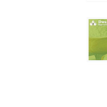
स्तंभ
एम.
आर.
आई.
चाय पर
समीक्षा
धर्म
ज्योतिष
प्रभु
महिमा/
धर्मस्थल
व्रत
त्योहार
राशिफल
विशेष