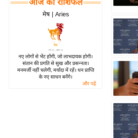
आज का राशिफल
हॉलीवुड
फिल्म समीक्षा
मेष | Aries
Breaking
News
लाइफस्टाइल
टेक्नॉलॉजी
नए लोगों से भेंट होंगी, जो लाभदायक होगी।
ब्यूटी/फैशन
संतान की प्रगति से सुख और प्रसन्नता।
घरेलू नुस्खे
मनमर्जी नहीं चलेगी, मर्यादा में रहें। धन प्राप्ति
के नए साधन बनेंगे।
पर्यटन स्थल
और पढ़ें
फिटनेस मंत्रा
रिलेशनशिप
राजनीति
विश्लेषण
समसामयिक
मातृभूमि