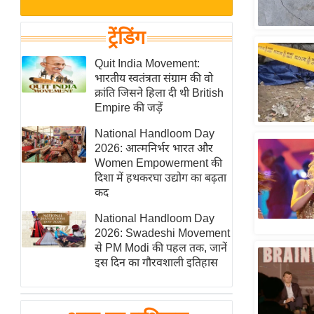
बजट
Hindi
खेल
News
ट्रेंडिंग
क्रिकेट
Hindi
Quit India Movement:
IPL
भारतीय स्वतंत्रता संग्राम की वो
Videos
2026
क्रांति जिसने हिला दी थी British
क्राइम
Empire की जड़ें
ई-पेपर
National Handloom Day
2026: आत्मनिर्भर भारत और
मिसाल बेमिसाल
Women Empowerment की
शख्सियत
दिशा में हथकरघा उद्योग का बढ़ता
यंग इंडिया
कद
साहित्य जगत
National Handloom Day
2026: Swadeshi Movement
ऑटो वर्ल्ड
से PM Modi की पहल तक, जानें
न्यूज ब्रीफ
इस दिन का गौरवशाली इतिहास
मनोरंजन जगत
बॉलीवुड