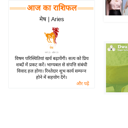
हॉलीवुड
आज का राशिफल
फिल्म समीक्षा
मेष | Aries
Breaking
News
लाइफस्टाइल
टेक्नॉलॉजी
ब्यूटी/फैशन
विषम परिस्थितियां खर्च बढ़ायेंगी। सत्य को प्रिय
घरेलू नुस्खे
शब्दों में प्रकट करें। भाग्यबल से संपत्ति संबंधी
विवाद हल होगा। रिश्तेदार शुभ कार्य सम्पन्न
पर्यटन स्थल
होने में सहयोग देंगे।
फिटनेस मंत्रा
और पढ़ें
रिलेशनशिप
राजनीति
विश्लेषण
समसामयिक
मातृभूमि