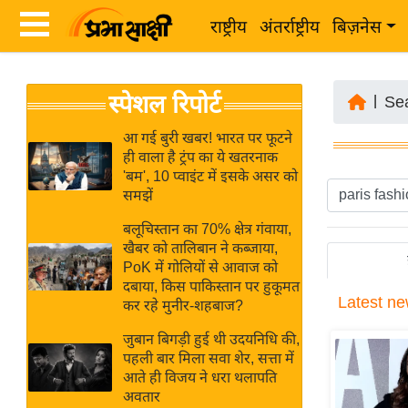
राष्ट्रीय
अंतर्राष्ट्रीय
बिज़नेस
Latest
ता
स्पेशल रिपोर्ट
News
|
Se
ज़ा
in
ख
आ गई बुरी खबर! भारत पर फूटने
Hindi
ही वाला है ट्रंप का ये खतरनाक
ब
'बम', 10 प्वाइंट में इसके असर को
र
समझें
Hindi
राष्ट्रीय
बलूचिस्तान का 70% क्षेत्र गंवाया,
News
अंतर्राष्ट्रीय
खैबर को तालिबान ने कब्जाया,
Live
PoK में गोलियों से आवाज को
बिज़नेस
दबाया, किस पाकिस्तान पर हुकूमत
Latest
ne
उद्योग
कर रहे मुनीर-शहबाज?
Breaking
जगत
News in
जुबान बिगड़ी हुई थी उदयनिधि की,
विशेषज्ञ
पहली बार मिला सवा शेर, सत्ता में
Hindi
आते ही विजय ने धरा थलापति
राय
अवतार