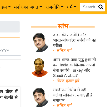
टाइल
मनोरंजन जगत
राजनीति
धर्म
स्तंभ
ढाका की राजनीति और
भारत-बांग्लादेश संबंधों की नई
परीक्षा
~ ललित गर्ग
अगर भारत-पाक युद्ध हुआ तो
क्या India के खिलाफ अपनी
ो
सेना उतारेंगे Turkey और
Saudi Arabia?
~ नीरज कुमार दुबे
संसदीय-गतिरोध से नहीं
न वीक में
चलेगा लोकतंत्र, संवाद ही है
ग सेल्फी से
समाधान
~ ललित गर्ग