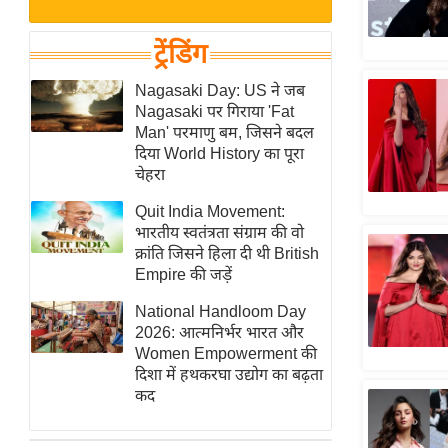
बजट
Hindi
खेल
News
ट्रेंडिंग
क्रिकेट
Hindi
Nagasaki Day: US ने जब
IPL
Nagasaki पर गिराया 'Fat
Videos
2026
Man' परमाणु बम, जिसने बदल
क्राइम
दिया World History का पूरा
चेहरा
ई-पेपर
Quit India Movement:
मिसाल बेमिसाल
भारतीय स्वतंत्रता संग्राम की वो
शख्सियत
क्रांति जिसने हिला दी थी British
यंग इंडिया
Empire की जड़ें
साहित्य जगत
National Handloom Day
2026: आत्मनिर्भर भारत और
ऑटो वर्ल्ड
Women Empowerment की
न्यूज ब्रीफ
दिशा में हथकरघा उद्योग का बढ़ता
कद
मनोरंजन जगत
बॉलीवुड