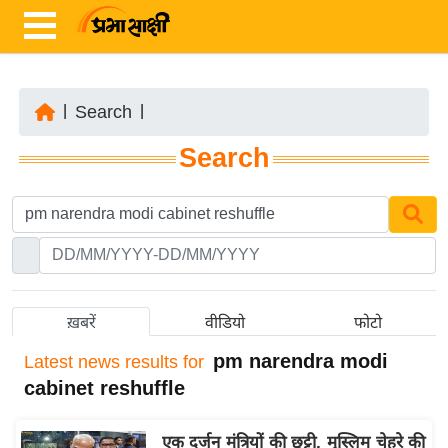
|
Search
|
ता
Search
ज़ा
ख
ब
र
रा
ष्ट्री
ख़बरें
वीडियो
फोटो
य
pm narendra modi
Latest
news results for
अं
cabinet reshuffle
त
र्रा
एक दर्जन मंत्रियों की छुट्टी, मुस्लिम चेहरे की
ष्ट्री