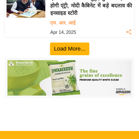
होगी एंट्री, मोदी कैबिनेट में बड़े बदलाव की
य
इनसाइड स्टोरी
बि
एम. आर. आई
ज़
Apr 14, 2025
ने
स
Load More...
उ
द्यो
ग
ज
ग
त
वि
शे
ष
ज्ञ
रा