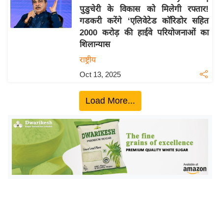
पुडुचेरी के विकास को मिलेगी रफ्तार!
य
गडकरी करेंगे ‘एलिवेटेड कॉरिडोर सहित
बि
2000 करोड़ की हाईवे परियोजनाओं का
ज़
शिलान्यास
ने
राष्ट्रीय
स
Oct 13, 2025
उ
द्यो
Load More...
ग
ज
ग
त
वि
शे
ष
ज्ञ
रा