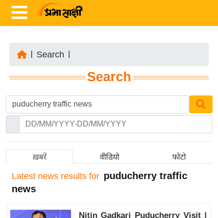
|
Search
|
ता
Search
ज़ा
ख
ब
र
रा
ष्ट्री
ख़बरें
वीडियो
फोटो
य
puducherry traffic
Latest
news results for
अं
news
त
र्रा
Nitin Gadkari Puducherry Visit |
ष्ट्री