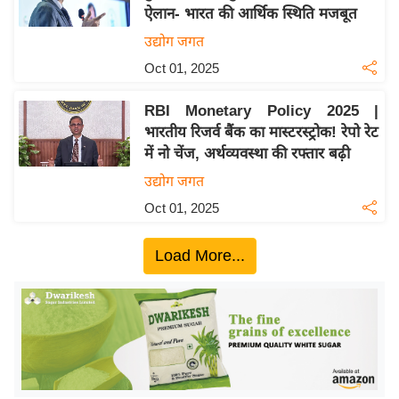
ऐलान- भारत की आर्थिक स्थिति मजबूत
य
उद्योग जगत
बि
Oct 01, 2025
ज़
ने
RBI Monetary Policy 2025 |
स
भारतीय रिजर्व बैंक का मास्टरस्ट्रोक! रेपो रेट
उ
में नो चेंज, अर्थव्यवस्था की रफ्तार बढ़ी
द्यो
उद्योग जगत
ग
Oct 01, 2025
ज
ग
Load More...
त
वि
शे
ष
ज्ञ
रा