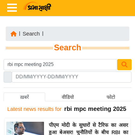
|
Search
|
ता
Search
ज़ा
ख
ब
र
रा
ष्ट्री
ख़बरें
वीडियो
फोटो
य
rbi mpc meeting 2025
Latest
news results for
अं
त
पीएम मोदी के सुधारों से टैरिफ का असर
र्रा
हुआ बेअसर! चुनौतियों के बीच RBI का
ष्ट्री