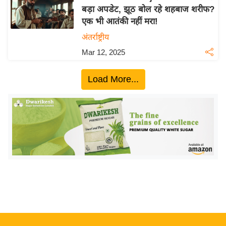
बड़ा अपडेट, झूठ बोल रहे शहबाज शरीफ?
य
एक भी आतंकी नहीं मरा!
बि
अंतर्राष्ट्रीय
ज़
Mar 12, 2025
ने
स
Load More...
उ
द्यो
ग
ज
ग
त
वि
शे
ष
ज्ञ
रा