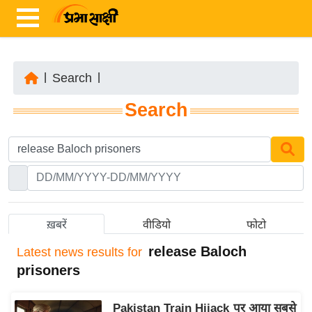
|
Search
|
ता
Search
ज़ा
ख
ब
र
रा
ष्ट्री
ख़बरें
वीडियो
फोटो
य
release Baloch
Latest
news results for
अं
prisoners
त
र्रा
Pakistan Train Hijack पर आया सबसे
ष्ट्री