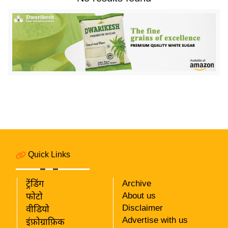
य
बि
ज़
ने
स
उ
द्यो
ग
ज
ग
त
Quick Links
वि
शे
ट्रेंडिंग
Archive
ष
About us
फोटो
ज्ञ
Disclaimer
वीडियो
रा
Advertise with us
इंफ़ोग्राफ़िक