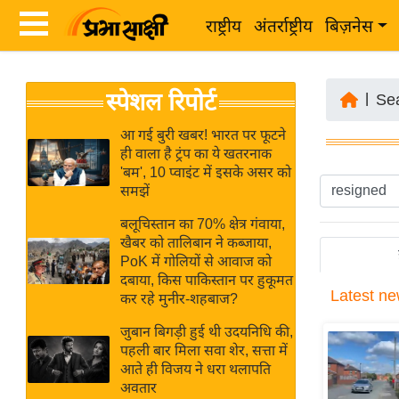
राष्ट्रीय
अंतर्राष्ट्रीय
बिज़नेस
Latest
ता
स्पेशल रिपोर्ट
News
|
Se
ज़ा
in
ख
आ गई बुरी खबर! भारत पर फूटने
Hindi
ही वाला है ट्रंप का ये खतरनाक
ब
'बम', 10 प्वाइंट में इसके असर को
र
समझें
Hindi
राष्ट्रीय
बलूचिस्तान का 70% क्षेत्र गंवाया,
News
अंतर्राष्ट्रीय
खैबर को तालिबान ने कब्जाया,
Live
PoK में गोलियों से आवाज को
बिज़नेस
दबाया, किस पाकिस्तान पर हुकूमत
Latest
ne
उद्योग
कर रहे मुनीर-शहबाज?
Breaking
जगत
News in
जुबान बिगड़ी हुई थी उदयनिधि की,
विशेषज्ञ
पहली बार मिला सवा शेर, सत्ता में
Hindi
आते ही विजय ने धरा थलापति
राय
अवतार