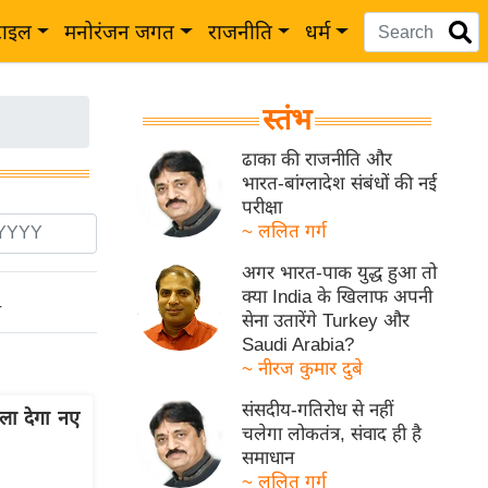
टाइल
मनोरंजन जगत
राजनीति
धर्म
स्तंभ
ढाका की राजनीति और
भारत-बांग्लादेश संबंधों की नई
परीक्षा
~ ललित गर्ग
अगर भारत-पाक युद्ध हुआ तो
क्या India के खिलाफ अपनी
ो
सेना उतारेंगे Turkey और
Saudi Arabia?
~ नीरज कुमार दुबे
संसदीय-गतिरोध से नहीं
िला देगा नए
चलेगा लोकतंत्र, संवाद ही है
समाधान
~ ललित गर्ग