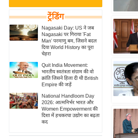
बजट
Hindi
खेल
News
ट्रेंडिंग
क्रिकेट
Hindi
Nagasaki Day: US ने जब
IPL
Nagasaki पर गिराया 'Fat
Videos
2026
Man' परमाणु बम, जिसने बदल
क्राइम
दिया World History का पूरा
चेहरा
ई-पेपर
Quit India Movement:
मिसाल बेमिसाल
भारतीय स्वतंत्रता संग्राम की वो
शख्सियत
क्रांति जिसने हिला दी थी British
यंग इंडिया
Empire की जड़ें
साहित्य जगत
National Handloom Day
2026: आत्मनिर्भर भारत और
ऑटो वर्ल्ड
Women Empowerment की
न्यूज ब्रीफ
दिशा में हथकरघा उद्योग का बढ़ता
कद
मनोरंजन जगत
बॉलीवुड