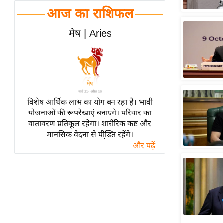
हॉलीवुड
आज का राशिफल
फिल्म समीक्षा
मेष | Aries
Breaking
News
लाइफस्टाइल
टेक्नॉलॉजी
ब्यूटी/फैशन
विशेष आर्थिक लाभ का योग बन रहा है। भावी
घरेलू नुस्खे
योजनाओं की रूपरेखाएं बनाएंगे। परिवार का
वातावरण प्रतिकूल रहेगा। शारीरिक कष्ट और
पर्यटन स्थल
मानसिक वेदना से पीडि़त रहेंगे।
फिटनेस मंत्रा
और पढ़ें
रिलेशनशिप
राजनीति
विश्लेषण
समसामयिक
मातृभूमि