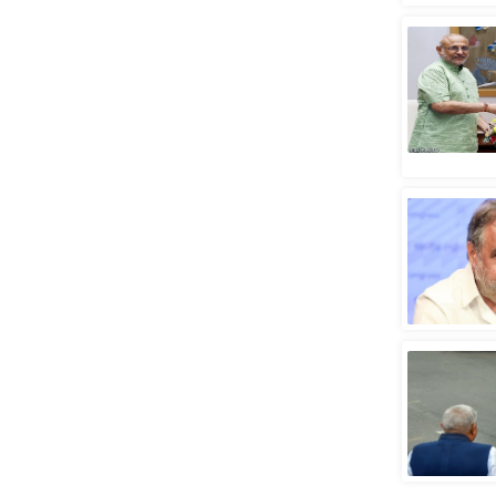
स्तंभ
एम.
आर.
आई.
चाय पर
समीक्षा
धर्म
ज्योतिष
प्रभु
महिमा/
धर्मस्थल
व्रत
त्योहार
राशिफल
विशेष