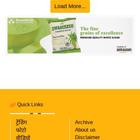
य
Load More...
ब
ज
ट
खे
ल
क्रि
के
ट
I
P
L
Quick Links
2
0
2
ट्रेंडिंग
Archive
6
About us
फोटो
Disclaimer
वीडियो
क्रा