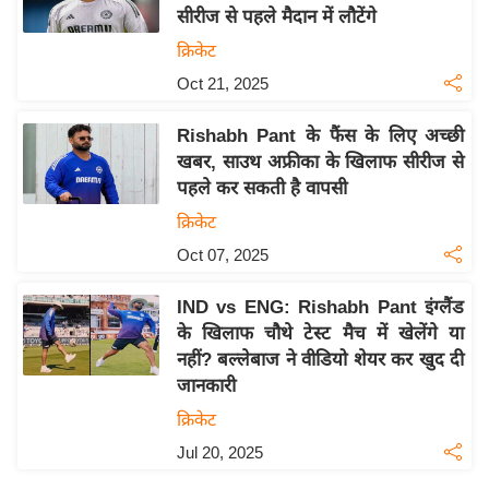
सीरीज से पहले मैदान में लौटेंगे
य
क्रिकेट
बि
Oct 21, 2025
ज़
ने
Rishabh Pant के फैंस के लिए अच्छी
स
खबर, साउथ अफ्रीका के खिलाफ सीरीज से
उ
पहले कर सकती है वापसी
द्यो
क्रिकेट
ग
Oct 07, 2025
ज
ग
IND vs ENG: Rishabh Pant इंग्लैंड
त
के खिलाफ चौथे टेस्ट मैच में खेलेंगे या
वि
नहीं? बल्लेबाज ने वीडियो शेयर कर खुद दी
शे
जानकारी
ष
क्रिकेट
ज्ञ
Jul 20, 2025
रा