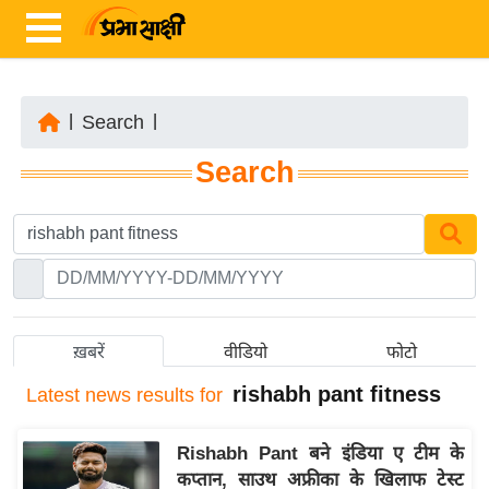
|
Search
|
ता
Search
ज़ा
ख
ब
र
रा
ष्ट्री
ख़बरें
वीडियो
फोटो
य
rishabh pant fitness
Latest
news results for
अं
त
Rishabh Pant बने इंडिया ए टीम के
र्रा
कप्तान, साउथ अफ्रीका के खिलाफ टेस्ट
ष्ट्री