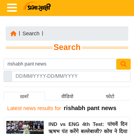
|
Search
|
ता
Search
ज़ा
ख
ब
र
रा
ष्ट्री
ख़बरें
वीडियो
फोटो
य
rishabh pant news
Latest
news results for
अं
त
IND vs ENG 4th Test: पांचवें दिन
र्रा
ऋषभ पंत करेंगे बल्लेबाजी? कोच ने दिया
ष्ट्री