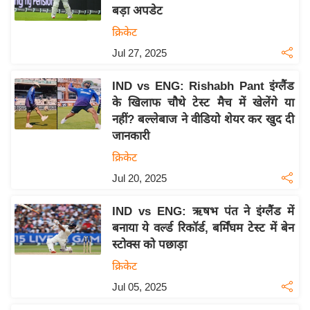
बड़ा अपडेट
य
क्रिकेट
बि
Jul 27, 2025
ज़
ने
IND vs ENG: Rishabh Pant इंग्लैंड
स
के खिलाफ चौथे टेस्ट मैच में खेलेंगे या
उ
नहीं? बल्लेबाज ने वीडियो शेयर कर खुद दी
द्यो
जानकारी
ग
क्रिकेट
ज
Jul 20, 2025
ग
त
IND vs ENG: ऋषभ पंत ने इंग्लैंड में
वि
बनाया ये वर्ल्ड रिकॉर्ड, बर्मिंघम टेस्ट में बेन
शे
स्टोक्स को पछाड़ा
ष
क्रिकेट
ज्ञ
Jul 05, 2025
रा