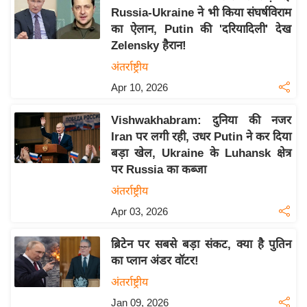
Russia-Ukraine ने भी किया संघर्षविराम
य
का ऐलान, Putin की 'दरियादिली' देख
बि
Zelensky हैरान!
ज़
अंतर्राष्ट्रीय
ने
Apr 10, 2026
स
उ
Vishwakhabram: दुनिया की नजर
द्यो
Iran पर लगी रही, उधर Putin ने कर दिया
ग
बड़ा खेल, Ukraine के Luhansk क्षेत्र
ज
पर Russia का कब्जा
ग
अंतर्राष्ट्रीय
त
Apr 03, 2026
वि
शे
ब्रिटेन पर सबसे बड़ा संकट, क्या है पुतिन
ष
का प्लान अंडर वॉटर!
ज्ञ
अंतर्राष्ट्रीय
रा
Jan 09, 2026