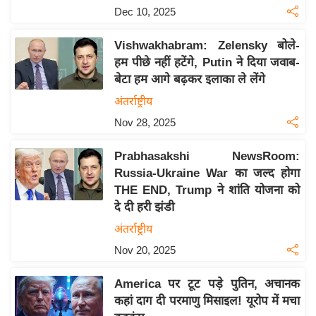
Dec 10, 2025
इ
म
Vishwakhabram: Zelensky बोले-
ई
हम पीछे नहीं हटेंगे, Putin ने दिया जवाब-
-
बेटा हम आगे बढ़कर इलाका ले लेंगे
पे
अंतर्राष्ट्रीय
प
Nov 28, 2025
र
मि
Prabhasakshi NewsRoom:
सा
Russia-Ukraine War का जल्द होगा
ल
THE END, Trump ने शांति योजना को
दे दी हरी झंडी
बे
अंतर्राष्ट्रीय
मि
Nov 20, 2025
सा
ल
America पर टूट पड़े पुतिन, अचानक
कहां दाग दी परमाणु मिसाइल! यूरोप में मचा
श