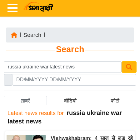
|
Search
|
ता
Search
ज़ा
ख
ब
र
रा
ष्ट्री
ख़बरें
वीडियो
फोटो
य
russia ukraine war
Latest
news results for
अं
latest news
त
र्रा
Vishwakhabram: 4 साल से लड़ रहे
ष्ट्री