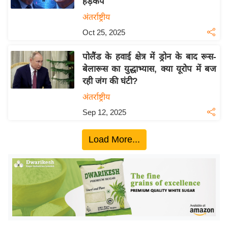
हड़कंप
ख्सि
य
अंतर्राष्ट्रीय
त
Oct 25, 2025
यं
पोलैंड के हवाई क्षेत्र में ड्रोन के बाद रूस-
ग
बेलारूस का युद्धाभ्यास, क्या यूरोप में बज
इं
रही जंग की घंटी?
डि
अंतर्राष्ट्रीय
या
Sep 12, 2025
सा
हि
Load More...
त्य
ज
ग
त
ऑ
टो
व