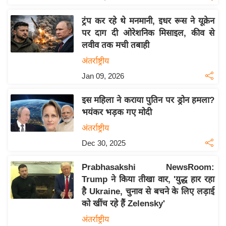
य
ब
ट्रंप कर रहे थे मनमानी, इधर रूस ने यूक्रेन
ज
पर दाग दी ओरेशनिक मिसाइल, कीव से
ट
लवीव तक मची तबाही
खे
अंतर्राष्ट्रीय
ल
Jan 09, 2026
क्रि
इस महिला ने कराया पुतिन पर ड्रोन हमला?
के
भयंकर भड़क गए मोदी
ट
अंतर्राष्ट्रीय
I
Dec 30, 2025
P
L
Prabhasakshi NewsRoom:
2
Trump ने किया तीखा वार, 'युद्ध हार रहा
0
है Ukraine, चुनाव से बचने के लिए लड़ाई
2
को खींच रहे हैं Zelensky'
6
अंतर्राष्ट्रीय
क्रा