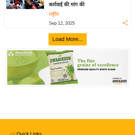
कार्रवाई की मांग की
य
राष्ट्रीय
बि
Sep 12, 2025
ज़
ने
Load More...
स
उ
द्यो
ग
ज
ग
त
वि
शे
ष
ज्ञ
रा
Quick Links