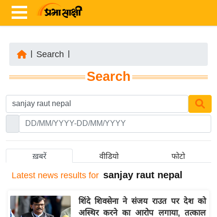
|
Search
|
ता
Search
ज़ा
ख
ब
र
रा
ष्ट्री
ख़बरें
वीडियो
फोटो
य
sanjay raut nepal
Latest
news results for
अं
त
शिंदे शिवसेना ने संजय राउत पर देश को
र्रा
अस्थिर करने का आरोप लगाया, तत्काल
ष्ट्री