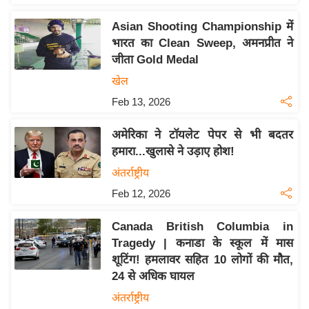
य
ब
Asian Shooting Championship में
ज
भारत का Clean Sweep, अमनप्रीत ने
जीता Gold Medal
ट
खेल
खे
ल
Feb 13, 2026
क्रि
अमेरिका ने टॉयलेट पेपर से भी बदतर
के
हमारा...खुलासे ने उड़ाए होश!
ट
अंतर्राष्ट्रीय
I
Feb 12, 2026
P
L
Canada British Columbia in
2
Tragedy | कनाडा के स्कूल में मास
0
शूटिंग! हमलावर सहित 10 लोगों की मौत,
2
24 से अधिक घायल
6
अंतर्राष्ट्रीय
क्रा