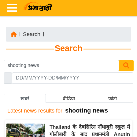
|
Search
|
ता
Search
ज़ा
ख
ब
र
रा
ष्ट्री
ख़बरें
वीडियो
फोटो
य
shooting news
Latest
news results for
अं
त
Thailand के देबसिरिन नोंथाबुरी स्कूल में
र्रा
गोलीबारी के बाद प्रधानमंत्री Anutin
ष्ट्री