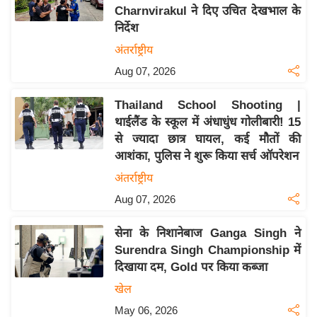
Charnvirakul ने दिए उचित देखभाल के
य
निर्देश
बि
अंतर्राष्ट्रीय
ज़
Aug 07, 2026
ने
स
Thailand School Shooting |
उ
थाईलैंड के स्कूल में अंधाधुंध गोलीबारी! 15
द्यो
से ज्यादा छात्र घायल, कई मौतों की
ग
आशंका, पुलिस ने शुरू किया सर्च ऑपरेशन
ज
अंतर्राष्ट्रीय
ग
Aug 07, 2026
त
वि
सेना के निशानेबाज Ganga Singh ने
शे
Surendra Singh Championship में
ष
दिखाया दम, Gold पर किया कब्जा
ज्ञ
खेल
रा
May 06, 2026