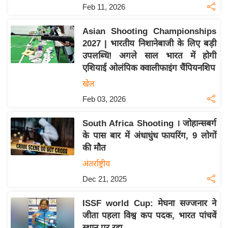
Feb 11, 2026
इ
म
Asian Shooting Championships
ई
2027 | भारतीय निशानेबाजी के लिए बड़ी
-
उपलब्धि! अगले साल भारत में होगी
पे
एशियाई ओलंपिक क्वालीफाइंग चैंपियनशिप
प
खेल
र
Feb 03, 2026
मि
सा
South Africa Shooting । जोहान्सबर्ग
के पास बार में अंधाधुंध फायरिंग, 9 लोगों
ल
की मौत
बे
अंतर्राष्ट्रीय
मि
Dec 21, 2025
सा
ल
ISSF world Cup: मेघना सज्जनार ने
जीता पहला विश्व कप पदक, भारत पांचवें
श
स्थान पर रहा