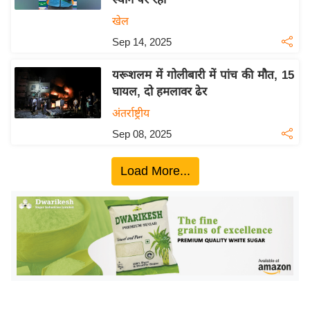
ख्सि
खेल
य
त
Sep 14, 2025
यं
यरूशलम में गोलीबारी में पांच की मौत, 15
ग
घायल, दो हमलावर ढेर
इं
अंतर्राष्ट्रीय
डि
या
Sep 08, 2025
सा
Load More...
हि
त्य
ज
ग
त
ऑ
टो
व