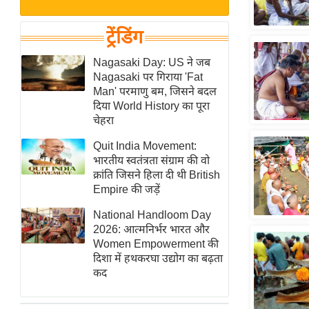
बजट
Hindi
खेल
News
ट्रेंडिंग
क्रिकेट
Hindi
Nagasaki Day: US ने जब
IPL
Nagasaki पर गिराया 'Fat
Videos
2026
Man' परमाणु बम, जिसने बदल
क्राइम
दिया World History का पूरा
चेहरा
ई-पेपर
Quit India Movement:
मिसाल बेमिसाल
भारतीय स्वतंत्रता संग्राम की वो
शख्सियत
क्रांति जिसने हिला दी थी British
यंग इंडिया
Empire की जड़ें
साहित्य जगत
National Handloom Day
2026: आत्मनिर्भर भारत और
ऑटो वर्ल्ड
Women Empowerment की
न्यूज ब्रीफ
दिशा में हथकरघा उद्योग का बढ़ता
कद
मनोरंजन जगत
बॉलीवुड