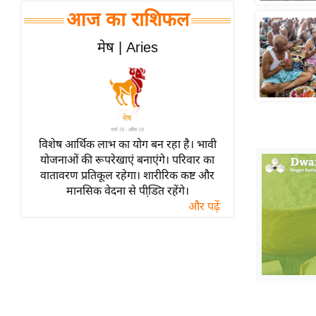
हॉलीवुड
आज का राशिफल
फिल्म समीक्षा
मेष | Aries
Breaking
News
लाइफस्टाइल
टेक्नॉलॉजी
ब्यूटी/फैशन
विशेष आर्थिक लाभ का योग बन रहा है। भावी
घरेलू नुस्खे
योजनाओं की रूपरेखाएं बनाएंगे। परिवार का
वातावरण प्रतिकूल रहेगा। शारीरिक कष्ट और
पर्यटन स्थल
मानसिक वेदना से पीडि़त रहेंगे।
फिटनेस मंत्रा
और पढ़ें
रिलेशनशिप
राजनीति
विश्लेषण
समसामयिक
मातृभूमि