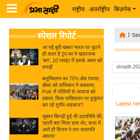
राष्ट्रीय
अंतर्राष्ट्रीय
बिज़नेस
Latest
ता
स्पेशल रिपोर्ट
News
|
Se
ज़ा
in
ख
आ गई बुरी खबर! भारत पर फूटने
Hindi
ही वाला है ट्रंप का ये खतरनाक
ब
'बम', 10 प्वाइंट में इसके असर को
र
समझें
Hindi
राष्ट्रीय
बलूचिस्तान का 70% क्षेत्र गंवाया,
News
अंतर्राष्ट्रीय
खैबर को तालिबान ने कब्जाया,
Live
PoK में गोलियों से आवाज को
बिज़नेस
दबाया, किस पाकिस्तान पर हुकूमत
Latest
ne
उद्योग
कर रहे मुनीर-शहबाज?
Breaking
जगत
News in
जुबान बिगड़ी हुई थी उदयनिधि की,
विशेषज्ञ
पहली बार मिला सवा शेर, सत्ता में
Hindi
आते ही विजय ने धरा थलापति
राय
अवतार