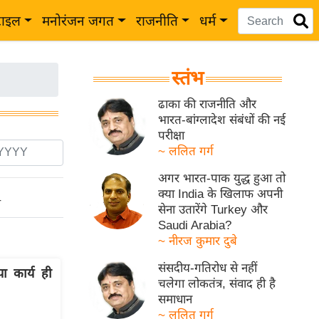
टाइल
मनोरंजन जगत
राजनीति
धर्म
स्तंभ
ढाका की राजनीति और
भारत-बांग्लादेश संबंधों की नई
परीक्षा
~ ललित गर्ग
अगर भारत-पाक युद्ध हुआ तो
क्या India के खिलाफ अपनी
ो
सेना उतारेंगे Turkey और
Saudi Arabia?
~ नीरज कुमार दुबे
संसदीय-गतिरोध से नहीं
ा कार्य ही
चलेगा लोकतंत्र, संवाद ही है
समाधान
~ ललित गर्ग