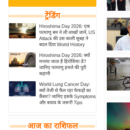
बजट
Hindi
खेल
News
ट्रेंडिंग
क्रिकेट
Hindi
Hiroshima Day 2026: एक
IPL
परमाणु बम ने ली लाखों जानें, US
Videos
2026
Attack की उस काली सुबह ने
क्राइम
बदल दिया World History
ई-पेपर
Hiroshima Day 2026: क्यों
मनाया जाता है हिरोशिमा डे?
मिसाल बेमिसाल
जानिए परमाणु हमले की पूरी
शख्सियत
कहानी
यंग इंडिया
World Lung Cancer Day:
साहित्य जगत
क्यों तेजी से फैल रहा फेफड़ों का
कैंसर? जानिए इसके Symptoms
ऑटो वर्ल्ड
और बचाव के जरूरी Tips
न्यूज ब्रीफ
मनोरंजन जगत
आज का राशिफल
बॉलीवुड