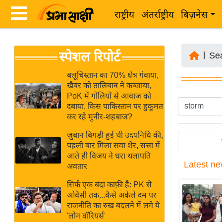
राष्ट्रीय
अंतर्राष्ट्रीय
बिज़नेस
Latest
ता
स्पेशल रिपोर्ट
News
|
Se
ज़ा
in
ख
बलूचिस्तान का 70% क्षेत्र गंवाया,
Hindi
खैबर को तालिबान ने कब्जाया,
ब
PoK में गोलियों से आवाज को
र
दबाया, किस पाकिस्तान पर हुकूमत
Hindi
कर रहे मुनीर-शहबाज?
राष्ट्रीय
News
अंतर्राष्ट्रीय
जुबान बिगड़ी हुई थी उदयनिधि की,
Live
पहली बार मिला सवा शेर, सत्ता में
बिज़नेस
आते ही विजय ने धरा थलापति
Latest
ne
उद्योग
अवतार
Breaking
जगत
News in
सिर्फ एक बंदा काफ़ी है: PK से
विशेषज्ञ
ओवैसी तक...कैसे अकेले दम पर
Hindi
राजनीति का रुख बदलने में लगे ये
राय
'लोन वॉरियर्स'