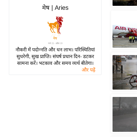
हॉलीवुड
मेष | Aries
फिल्म समीक्षा
Breaking
News
लाइफस्टाइल
नौकरी में पदोन्नति और धन लाभ। परिस्थितियां
टेक्नॉलॉजी
सुधरेगी, सुख प्राप्ति। संघर्ष प्रधान दिन- डटकर
ब्यूटी/फैशन
सामना करें। भटकाव और समय व्यर्थ बीतेगा।
घरेलू नुस्खे
और पढ़ें
पर्यटन स्थल
फिटनेस मंत्रा
रिलेशनशिप
राजनीति
विश्लेषण
समसामयिक
मातृभूमि