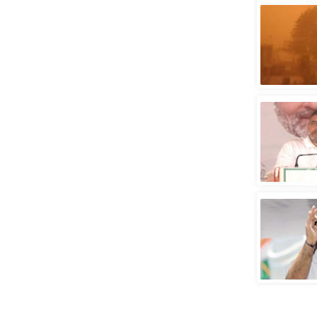
स्तंभ
एम.
आर.
आई.
चाय पर
समीक्षा
धर्म
ज्योतिष
प्रभु
महिमा/
धर्मस्थल
व्रत
त्योहार
राशिफल
विशेष