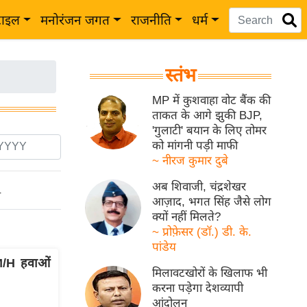
टाइल
मनोरंजन जगत
राजनीति
धर्म
स्तंभ
MP में कुशवाहा वोट बैंक की
ताकत के आगे झुकी BJP,
'गुलाटी' बयान के लिए तोमर
को मांगनी पड़ी माफी
~ नीरज कुमार दुबे
अब शिवाजी, चंद्रशेखर
ो
आज़ाद, भगत सिंह जैसे लोग
क्यों नहीं मिलते?
~ प्रोफ़ेसर (डॉ.) डी. के.
पांडेय
/H हवाओं
मिलावटखोरों के खिलाफ भी
करना पड़ेगा देशव्यापी
आंदोलन