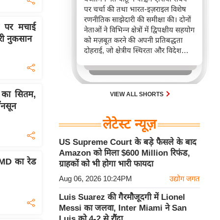
पर चर्चा की तथा भारत-इज़राइल विशेष
रणनीतिक साझेदारी की समीक्षा की। दोनों
्ट पर मचाई
नेताओं ने विभिन्न क्षेत्रों में द्विपक्षीय सहयोग
ारी नुकसान
को मज़बूत करने की अपनी प्रतिबद्धता
दोहराई, जो क्षेत्रीय स्थिरता और विदेश
नीति में भारत के बढ़ते महत्व को रेखांकित
करता है।
 का सितम,
VIEW ALL SHORTS
ॉनसून
लेटेस्ट न्यूज़
US Supreme Court के बड़े फैसले के बाद
Amazon को मिला $600 Million रिफंड,
 IMD का रेड
ग्राहकों को भी होगा भारी फायदा
Aug 06, 2026 10:24PM
उद्योग जगत
Luis Suarez की गैरमौजूदगी में Lionel
Messi का जलवा, Inter Miami ने San
Luis को 4-2 से रौंदा