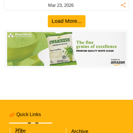
य
Mar 23, 2026
ब
ज
Load More...
ट
खे
ल
क्रि
के
ट
I
P
L
2
0
Quick Links
2
6
ट्रेंडिंग
Archive
क्रा