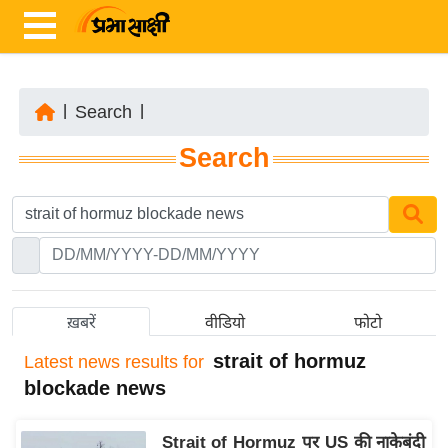
|
Search
|
ता
Search
ज़ा
ख
ब
र
रा
ष्ट्री
ख़बरें
वीडियो
फोटो
य
strait of hormuz
Latest
news results for
अं
blockade news
त
र्रा
Strait of Hormuz पर US की नाकेबंदी
ष्ट्री