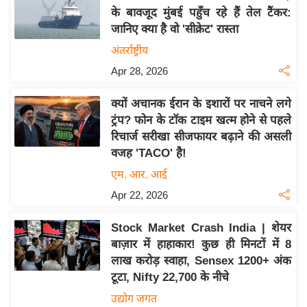
के बावजूद मुंबई पहुँच रहे हैं तेल टैंकर:
य
जानिए क्या है वो 'सीक्रेट' रास्ता
बि
अंतर्राष्ट्रीय
ज़
Apr 28, 2026
ने
स
क्यों अचानक ईरान के इशारों पर नाचने लगे
उ
ट्रंप? फोन के टॉक टाइम खत्म होने से पहले
द्यो
रिचार्ज सरीखा सीजफायर बढ़ाने की असली
ग
वजह 'TACO' है!
ज
एम. आर. आई
ग
Apr 22, 2026
त
वि
Stock Market Crash India | शेयर
शे
बाज़ार में हाहाकार! कुछ ही मिनटों में 8
ष
लाख करोड़ स्वाहा, Sensex 1200+ अंक
ज्ञ
टूटा, Nifty 22,700 के नीचे
रा
उद्योग जगत