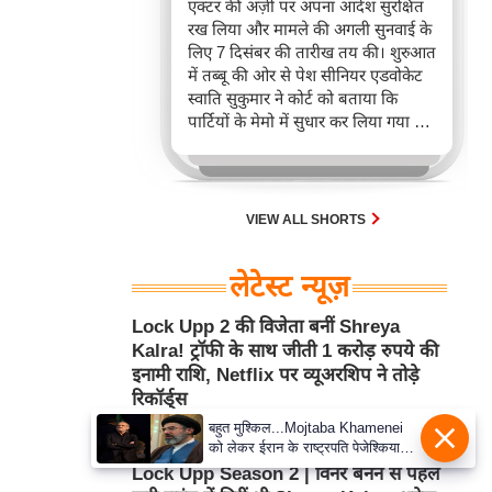
एक्टर की अर्ज़ी पर अपना आदेश सुरक्षित
रख लिया और मामले की अगली सुनवाई के
लिए 7 दिसंबर की तारीख तय की। शुरुआत
में तब्बू की ओर से पेश सीनियर एडवोकेट
स्वाति सुकुमार ने कोर्ट को बताया कि
पार्टियों के मेमो में सुधार कर लिया गया है
ताकि प्रतिवादी के तौर पर शामिल सोशल
मीडिया इंटरमीडियरीज़ की सही पहचान
दिखाई जा सके।
VIEW ALL SHORTS
लेटेस्ट न्यूज़
Lock Upp 2 की विजेता बनीं Shreya
Kalra! ट्रॉफी के साथ जीती 1 करोड़ रुपये की
इनामी राशि, Netflix पर व्यूअरशिप ने तोड़े
रिकॉर्ड्स
बहुत मुश्किल...Mojtaba Khamenei
Aug 06, 2026 2:00PM
बॉलीवुड
को लेकर ईरान के राष्ट्रपति पेजेश्कियान
ने क्या बड़ा खुलासा किया?
Lock Upp Season 2 | विनर बनने से पहले