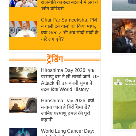
बजट
Hindi
राजनीति का रुख बदलने में लगे ये
'लोन वॉरियर्स'
खेल
News
क्रिकेट
Chai Par Sameeksha: PM
ने गाली देने वालों को किया माफ,
Hindi
IPL
क्या Gen Z भी अब मोदी मोदी के
Videos
2026
नारे लगाएंगे?
क्राइम
ई-पेपर
ट्रेंडिंग
मिसाल बेमिसाल
Hiroshima Day 2026: एक
शख्सियत
परमाणु बम ने ली लाखों जानें, US
Attack की उस काली सुबह ने
यंग इंडिया
बदल दिया World History
साहित्य जगत
Hiroshima Day 2026: क्यों
ऑटो वर्ल्ड
मनाया जाता है हिरोशिमा डे?
न्यूज ब्रीफ
जानिए परमाणु हमले की पूरी
कहानी
मनोरंजन जगत
बॉलीवुड
World Lung Cancer Day: