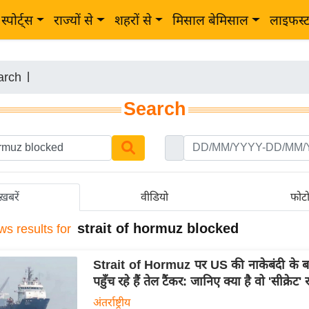
स्पोर्ट्स
राज्यों से
शहरों से
मिसाल बेमिसाल
लाइफस्
arch
|
Search
ख़बरें
वीडियो
फोट
strait of hormuz blocked
ws results for
Strait of Hormuz पर US की नाकेबंदी के बा
पहुँच रहे हैं तेल टैंकर: जानिए क्या है वो 'सीक्रेट' र
अंतर्राष्ट्रीय