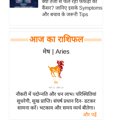
क्यों तेजी से फैल रहा फेफड़ों का
हॉलीवुड
कैंसर? जानिए इसके Symptoms
फिल्म समीक्षा
और बचाव के जरूरी Tips
Breaking
News
आज का राशिफल
लाइफस्टाइल
टेक्नॉलॉजी
मेष | Aries
ब्यूटी/फैशन
घरेलू नुस्खे
पर्यटन स्थल
फिटनेस मंत्रा
नौकरी में पदोन्नति और धन लाभ। परिस्थितियां
रिलेशनशिप
सुधरेगी, सुख प्राप्ति। संघर्ष प्रधान दिन- डटकर
सामना करें। भटकाव और समय व्यर्थ बीतेगा।
राजनीति
और पढ़ें
विश्लेषण
समसामयिक
मातृभूमि