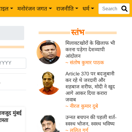
टाइल
मनोरंजन जगत
राजनीति
धर्म
स्तंभ
मिलावटखोरों के खिलाफ भी
करना पड़ेगा देशव्यापी
आंदोलन
~ संतोष कुमार पाठक
Article 370 पर बदजुबानी
कर रहे थे जरदारी और
ो
शहबाज शरीफ, मोदी ने खुद
आगे आकर दिया करारा
जवाब
~ नीरज कुमार दुबे
वजूद मुंबई
उन्नत बचपन की पहली शर्त-
ास्ता
स्वस्थ भोजन, स्वस्थ भविष्य
~ ललित गर्ग