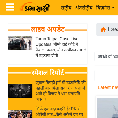
राष्ट्रीय
अंतर्राष्ट्रीय
बिज़नेस
Latest
ता
लाइव अपडेट
News
|
Se
ज़ा
in
Tarun Tejpal Case Live
ख
Updates: बॉम्बे हाई कोर्ट ने
Hindi
ब
फैसला पलटा, यौन उत्पीड़न मामले
र
में ठहराया दोषी
Hindi
राष्ट्रीय
News
स्पेशल रिपोर्ट
अंतर्राष्ट्रीय
Live
बिज़नेस
जुबान बिगड़ी हुई थी उदयनिधि की,
Latest
ne
उद्योग
पहली बार मिला सवा शेर, सत्ता में
Breaking
आते ही विजय ने धरा थलापति
जगत
News in
अवतार
विशेषज्ञ
Hindi
सिर्फ एक बंदा काफ़ी है: PK से
राय
ओवैसी तक...कैसे अकेले दम पर