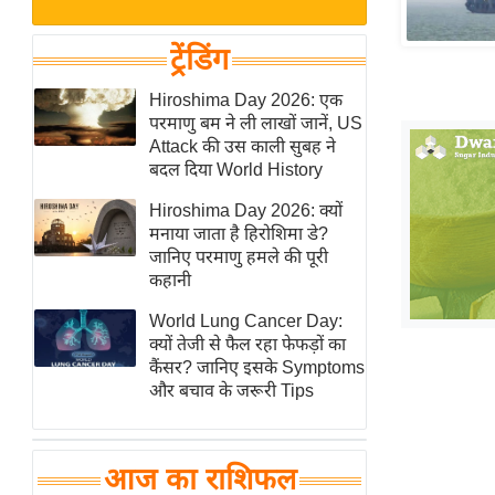
बजट
Hindi
खेल
News
ट्रेंडिंग
क्रिकेट
Hindi
Hiroshima Day 2026: एक
IPL
परमाणु बम ने ली लाखों जानें, US
Videos
2026
Attack की उस काली सुबह ने
क्राइम
बदल दिया World History
ई-पेपर
Hiroshima Day 2026: क्यों
मनाया जाता है हिरोशिमा डे?
मिसाल बेमिसाल
जानिए परमाणु हमले की पूरी
शख्सियत
कहानी
यंग इंडिया
World Lung Cancer Day:
साहित्य जगत
क्यों तेजी से फैल रहा फेफड़ों का
कैंसर? जानिए इसके Symptoms
ऑटो वर्ल्ड
और बचाव के जरूरी Tips
न्यूज ब्रीफ
मनोरंजन जगत
आज का राशिफल
बॉलीवुड