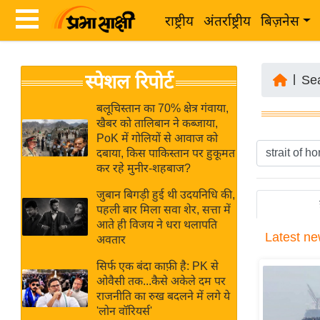
राष्ट्रीय
अंतर्राष्ट्रीय
बिज़नेस
Latest
ता
स्पेशल रिपोर्ट
News
|
Se
ज़ा
in
ख
बलूचिस्तान का 70% क्षेत्र गंवाया,
Hindi
खैबर को तालिबान ने कब्जाया,
ब
PoK में गोलियों से आवाज को
र
दबाया, किस पाकिस्तान पर हुकूमत
Hindi
कर रहे मुनीर-शहबाज?
राष्ट्रीय
News
अंतर्राष्ट्रीय
जुबान बिगड़ी हुई थी उदयनिधि की,
Live
पहली बार मिला सवा शेर, सत्ता में
बिज़नेस
आते ही विजय ने धरा थलापति
Latest
ne
उद्योग
अवतार
Breaking
जगत
News in
सिर्फ एक बंदा काफ़ी है: PK से
विशेषज्ञ
ओवैसी तक...कैसे अकेले दम पर
Hindi
राजनीति का रुख बदलने में लगे ये
राय
'लोन वॉरियर्स'