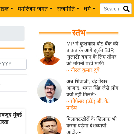
टाइल
मनोरंजन जगत
राजनीति
धर्म
स्तंभ
MP में कुशवाहा वोट बैंक की
ताकत के आगे झुकी BJP,
'गुलाटी' बयान के लिए तोमर
को मांगनी पड़ी माफी
~ नीरज कुमार दुबे
अब शिवाजी, चंद्रशेखर
ो
आज़ाद, भगत सिंह जैसे लोग
क्यों नहीं मिलते?
~ प्रोफ़ेसर (डॉ.) डी. के.
पांडेय
वजूद मुंबई
मिलावटखोरों के खिलाफ भी
ास्ता
करना पड़ेगा देशव्यापी
आंदोलन