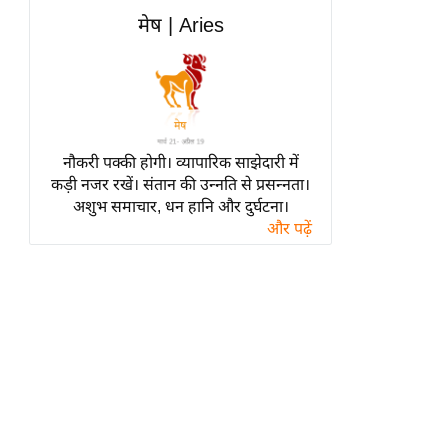
हॉलीवुड
मेष | Aries
फिल्म समीक्षा
Breaking
News
लाइफस्टाइल
नौकरी पक्की होगी। व्यापारिक साझेदारी में
टेक्नॉलॉजी
कड़ी नजर रखें। संतान की उन्नति से प्रसन्नता।
ब्यूटी/फैशन
अशुभ समाचार, धन हानि और दुर्घटना।
घरेलू नुस्खे
और पढ़ें
पर्यटन स्थल
फिटनेस मंत्रा
रिलेशनशिप
राजनीति
विश्लेषण
समसामयिक
मातृभूमि