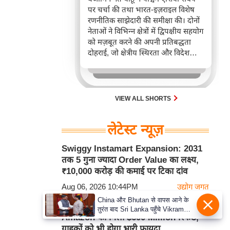
पर चर्चा की तथा भारत-इज़राइल विशेष
रणनीतिक साझेदारी की समीक्षा की। दोनों
नेताओं ने विभिन्न क्षेत्रों में द्विपक्षीय सहयोग
को मज़बूत करने की अपनी प्रतिबद्धता
दोहराई, जो क्षेत्रीय स्थिरता और विदेश
नीति में भारत के बढ़ते महत्व को रेखांकित
करता है।
VIEW ALL SHORTS
लेटेस्ट न्यूज़
Swiggy Instamart Expansion: 2031
तक 5 गुना ज्यादा Order Value का लक्ष्य,
₹10,000 करोड़ की कमाई पर टिका दांव
Aug 06, 2026 10:44PM
उद्योग जगत
China और Bhutan से वापस आने के
US Supreme Court के बड़े फैसले के बाद
तुरंत बाद Sri Lanka पहुँचे Vikram
Amazon को मिला $600 Million रिफंड,
Misri, भारत के जबरदस्त दाँव से दुनिया
ग्राहकों को भी होगा भारी फायदा
हुई हैरान