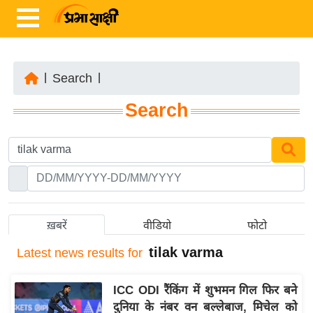
|
Search
|
ता
Search
ज़ा
ख
ब
र
रा
ष्ट्री
ख़बरें
वीडियो
फोटो
य
tilak varma
Latest
news results for
अं
त
ICC ODI रैंकिंग में शुभमन गिल फिर बने
र्रा
दुनिया के नंबर वन बल्लेबाज, मिचेल को
ष्ट्री