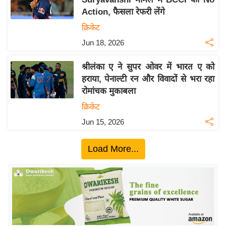
ख्सि
Action, फैसला रेफरी लेंगे
य
क्रिकेट
त
Jun 18, 2026
यं
ग
श्रीलंका ए ने सुपर ओवर में भारत ए को
इं
हराया, पेनाल्टी रन और विवादों से भरा रहा
डि
रोमांचक मुकाबला
या
क्रिकेट
सा
Jun 15, 2026
हि
त्य
Load More...
ज
ग
त
ऑ
टो
व