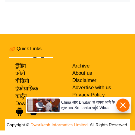
र्ल्ड
न्यू
ज
ब्री
फ
म
Quick Links
नो
रं
ट्रेंडिंग
Archive
ज
About us
फोटो
न
Disclaimer
वीडियो
ज
Advertise with us
इंफ़ोग्राफ़िक
ग
Privacy Policy
कार्टून
त
RSS
China और Bhutan से वापस आने के
Download App
तुरंत बाद Sri Lanka पहुँचे Vikram
Our Team
बॉ
Misri, भारत के जबरदस्त दाँव से
ली
दुनिया हुई हैरान
Copyright ©
Dwarikesh Informatics Limited.
All Rights Reserved.
वु