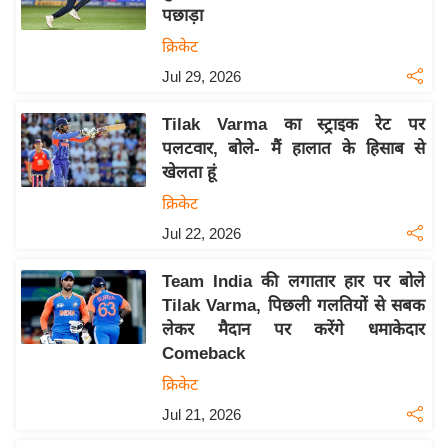
पछाड़ा
य
क्रिकेट
बि
Jul 29, 2026
ज़
ने
Tilak Varma का स्ट्राइक रेट पर
स
पलटवार, बोले- मैं हालात के हिसाब से
उ
खेलता हूं
द्यो
क्रिकेट
ग
Jul 22, 2026
ज
ग
Team India की लगातार हार पर बोले
त
Tilak Varma, पिछली गलतियों से सबक
वि
लेकर मैदान पर करेंगे धमाकेदार
शे
Comeback
ष
क्रिकेट
ज्ञ
Jul 21, 2026
रा