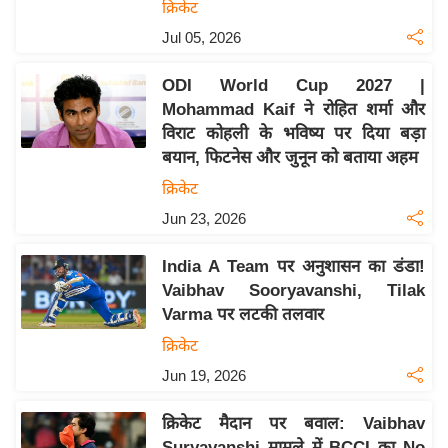
क्रिकेट
इ
Jul 05, 2026
म
ई
ODI World Cup 2027 |
-
Mohammad Kaif ने रोहित शर्मा और
पे
विराट कोहली के भविष्य पर दिया बड़ा
बयान, फिटनेस और जुनून को बताया अहम
प
र
क्रिकेट
मि
Jun 23, 2026
सा
India A Team पर अनुशासन का डंडा!
ल
Vaibhav Sooryavanshi, Tilak
Varma पर लटकी तलवार
बे
मि
क्रिकेट
सा
Jun 19, 2026
ल
क्रिकेट मैदान पर बवाल: Vaibhav
श
Suryavanshi मामले में BCCI का No