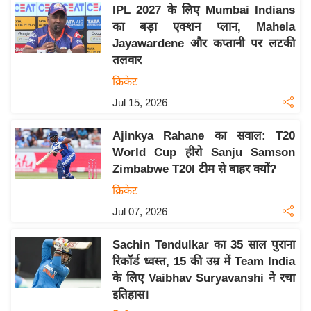
य
IPL 2027 के लिए Mumbai Indians
ब
का बड़ा एक्शन प्लान, Mahela
ज
Jayawardene और कप्तानी पर लटकी
तलवार
ट
क्रिकेट
खे
ल
Jul 15, 2026
क्रि
Ajinkya Rahane का सवाल: T20
के
World Cup हीरो Sanju Samson
ट
Zimbabwe T20I टीम से बाहर क्यों?
I
क्रिकेट
P
Jul 07, 2026
L
2
Sachin Tendulkar का 35 साल पुराना
0
रिकॉर्ड ध्वस्त, 15 की उम्र में Team India
2
के लिए Vaibhav Suryavanshi ने रचा
6
इतिहास।
क्रा