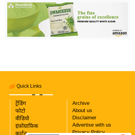
इ
म
ई
-
पे
प
र
मि
सा
ल
Quick Links
बे
ट्रेंडिंग
Archive
मि
About us
फोटो
सा
Disclaimer
वीडियो
ल
Advertise with us
इंफ़ोग्राफ़िक
श
Privacy Policy
कार्टून