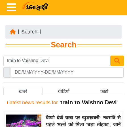
|
Search
|
ता
Search
ज़ा
ख
ब
र
रा
ष्ट्री
ख़बरें
वीडियो
फोटो
य
train to Vaishno Devi
Latest
news results for
अं
त
वैष्णो देवी यात्रा पर खुशखबरी! नवरात्रि से
र्रा
पहले भक्तों को मिला 'बड़ा तोहफा', जानें
ष्ट्री