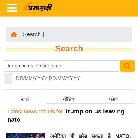
|
Search
|
ता
Search
ज़ा
ख
ब
र
रा
ष्ट्री
ख़बरें
वीडियो
फोटो
य
trump on us leaving
Latest
news results for
अं
nato
त
र्रा
अमेरिका ही छोड़ सकता है NATO,
ष्ट्री