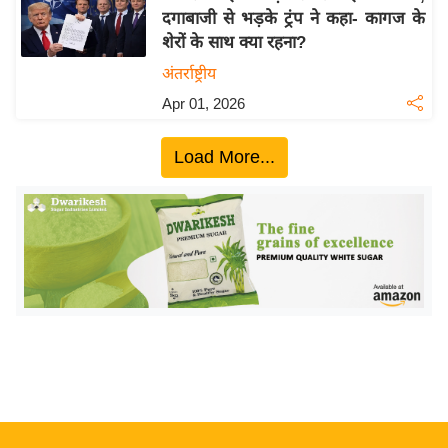
दगाबाजी से भड़के ट्रंप ने कहा- कागज के
य
शेरों के साथ क्या रहना?
बि
अंतर्राष्ट्रीय
ज़
Apr 01, 2026
ने
स
Load More...
उ
द्यो
ग
ज
ग
त
वि
शे
ष
ज्ञ
रा