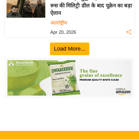
रूस की मिलिट्री डील के बाद यूक्रेन का बड़ा
य
ऐलान
बि
अंतर्राष्ट्रीय
ज़
Apr 20, 2026
ने
स
Load More...
उ
द्यो
ग
ज
ग
त
वि
शे
ष
ज्ञ
रा