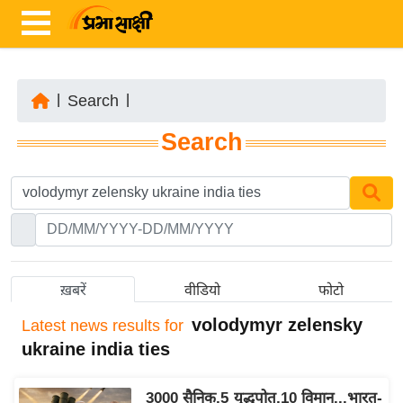
|
Search
|
ता
Search
ज़ा
ख
ब
र
रा
ष्ट्री
ख़बरें
वीडियो
फोटो
य
volodymyr zelensky
Latest
news results for
अं
ukraine india ties
त
र्रा
3000 सैनिक,5 युद्धपोत,10 विमान...भारत-
ष्ट्री