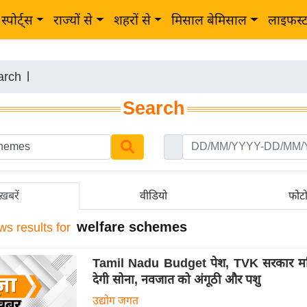
स्पोर्ट्स
राज्यों से
शहरों से
मिसाल बेमिसाल
लाइफस्
arch
|
Search
ख़बरें
वीडियो
फोट
welfare schemes
ws results for
Tamil Nadu Budget पेश, TVK सरकार म
देगी सोना, नवजात को अंगूठी और पशु
उद्योग जगत