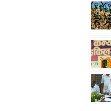
स्तंभ
एम.
आर.
आई.
चाय पर
समीक्षा
धर्म
ज्योतिष
प्रभु
महिमा/
धर्मस्थल
व्रत
त्योहार
राशिफल
विशेष