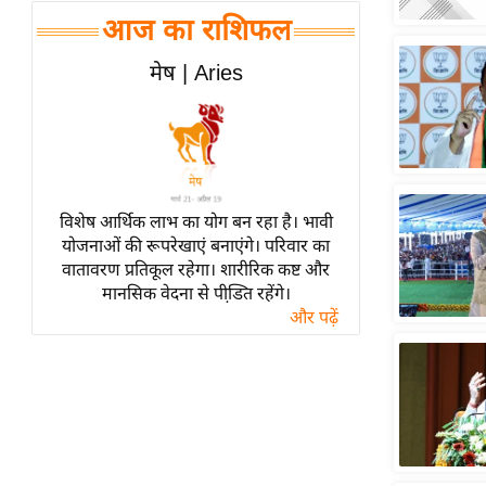
हॉलीवुड
आज का राशिफल
फिल्म समीक्षा
मेष | Aries
Breaking
News
लाइफस्टाइल
टेक्नॉलॉजी
ब्यूटी/फैशन
विशेष आर्थिक लाभ का योग बन रहा है। भावी
घरेलू नुस्खे
योजनाओं की रूपरेखाएं बनाएंगे। परिवार का
वातावरण प्रतिकूल रहेगा। शारीरिक कष्ट और
पर्यटन स्थल
मानसिक वेदना से पीडि़त रहेंगे।
फिटनेस मंत्रा
और पढ़ें
रिलेशनशिप
राजनीति
विश्लेषण
समसामयिक
मातृभूमि