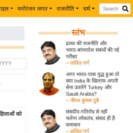
टाइल
मनोरंजन जगत
राजनीति
धर्म
स्तंभ
ढाका की राजनीति और
भारत-बांग्लादेश संबंधों की नई
परीक्षा
~ ललित गर्ग
अगर भारत-पाक युद्ध हुआ तो
क्या India के खिलाफ अपनी
ो
सेना उतारेंगे Turkey और
Saudi Arabia?
~ नीरज कुमार दुबे
संसदीय-गतिरोध से नहीं
हिलाओं को
चलेगा लोकतंत्र, संवाद ही है
समाधान
~ ललित गर्ग