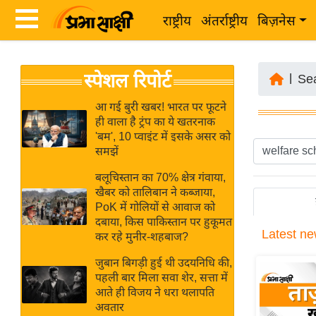
राष्ट्रीय
अंतर्राष्ट्रीय
बिज़नेस
Latest
ता
स्पेशल रिपोर्ट
News
|
Se
ज़ा
in
ख
आ गई बुरी खबर! भारत पर फूटने
Hindi
ही वाला है ट्रंप का ये खतरनाक
ब
'बम', 10 प्वाइंट में इसके असर को
र
समझें
Hindi
राष्ट्रीय
बलूचिस्तान का 70% क्षेत्र गंवाया,
News
अंतर्राष्ट्रीय
खैबर को तालिबान ने कब्जाया,
Live
PoK में गोलियों से आवाज को
बिज़नेस
दबाया, किस पाकिस्तान पर हुकूमत
Latest
ne
उद्योग
कर रहे मुनीर-शहबाज?
Breaking
जगत
News in
जुबान बिगड़ी हुई थी उदयनिधि की,
विशेषज्ञ
पहली बार मिला सवा शेर, सत्ता में
Hindi
आते ही विजय ने धरा थलापति
राय
अवतार