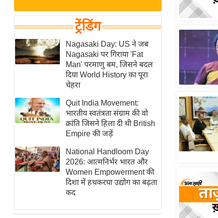
बजट
Hindi
खेल
News
ट्रेंडिंग
क्रिकेट
Hindi
Nagasaki Day: US ने जब
IPL
Nagasaki पर गिराया 'Fat
Videos
2026
Man' परमाणु बम, जिसने बदल
क्राइम
दिया World History का पूरा
चेहरा
ई-पेपर
Quit India Movement:
मिसाल बेमिसाल
भारतीय स्वतंत्रता संग्राम की वो
शख्सियत
क्रांति जिसने हिला दी थी British
यंग इंडिया
Empire की जड़ें
साहित्य जगत
National Handloom Day
2026: आत्मनिर्भर भारत और
ऑटो वर्ल्ड
Women Empowerment की
न्यूज ब्रीफ
दिशा में हथकरघा उद्योग का बढ़ता
कद
मनोरंजन जगत
बॉलीवुड