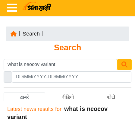
|
Search
|
ता
Search
ज़ा
ख
ब
र
रा
ष्ट्री
ख़बरें
वीडियो
फोटो
य
what is neocov
Latest
news results for
अं
variant
त
र्रा
ष्ट्री