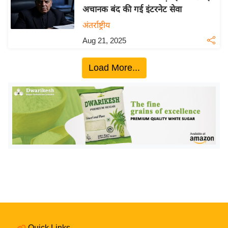
अचानक बंद की गई इंटरनेट सेवा
य
अंतर्राष्ट्रीय
बि
ज़
Aug 21, 2025
ने
स
Load More...
उ
द्यो
ग
ज
ग
त
वि
शे
ष
ज्ञ
रा
Quick Links