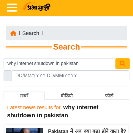
|
Search
|
ता
Search
ज़ा
ख
ब
र
रा
ष्ट्री
ख़बरें
वीडियो
फोटो
य
why internet
Latest
news results for
अं
shutdown in pakistan
त
र्रा
Pakistan में अब क्या बड़ा होने वाला है?
ष्ट्री