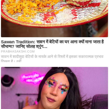
ट
ने
स
मं
त्रा
रि
ले
श
न
शि
प
रा
ज
नी
ति
वि
श्ले