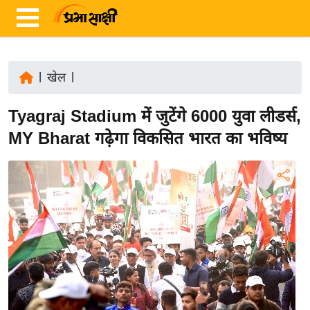
|
खेल
|
ता
Tyagraj Stadium में जुटेंगे 6000 युवा लीडर्स,
ज़ा
ख
MY Bharat गढ़ेगा विकसित भारत का भविष्य
ब
र
रा
ष्ट्री
य
अं
त
र्रा
ष्ट्री