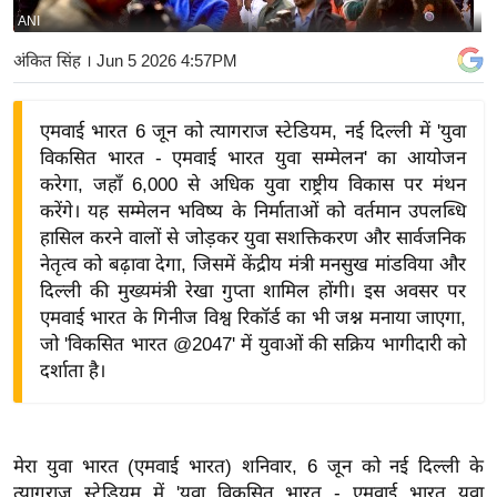
ANI
य
बि
अंकित सिंह
। Jun 5 2026 4:57PM
ज़
ने
एमवाई भारत 6 जून को त्यागराज स्टेडियम, नई दिल्ली में 'युवा
स
विकसित भारत - एमवाई भारत युवा सम्मेलन' का आयोजन
उ
करेगा, जहाँ 6,000 से अधिक युवा राष्ट्रीय विकास पर मंथन
द्यो
करेंगे। यह सम्मेलन भविष्य के निर्माताओं को वर्तमान उपलब्धि
ग
हासिल करने वालों से जोड़कर युवा सशक्तिकरण और सार्वजनिक
नेतृत्व को बढ़ावा देगा, जिसमें केंद्रीय मंत्री मनसुख मांडविया और
ज
दिल्ली की मुख्यमंत्री रेखा गुप्ता शामिल होंगी। इस अवसर पर
ग
एमवाई भारत के गिनीज विश्व रिकॉर्ड का भी जश्न मनाया जाएगा,
त
जो 'विकसित भारत @2047' में युवाओं की सक्रिय भागीदारी को
वि
दर्शाता है।
शे
ष
ज्ञ
मेरा युवा भारत (एमवाई भारत) शनिवार, 6 जून को नई दिल्ली के
रा
त्यागराज स्टेडियम में 'युवा विकसित भारत - एमवाई भारत युवा