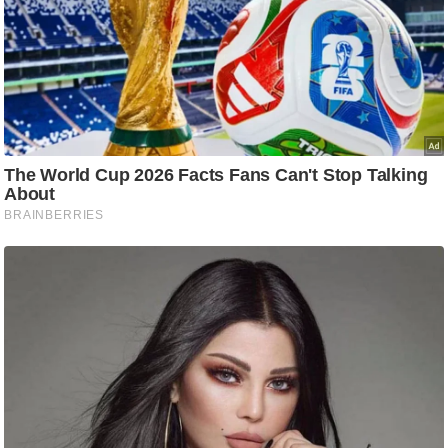
g
N
e
w
s
ला
इ
फ
स्टा
इ
ल
टे
क्नॉ
लॉ
जी
ब्यू
टी