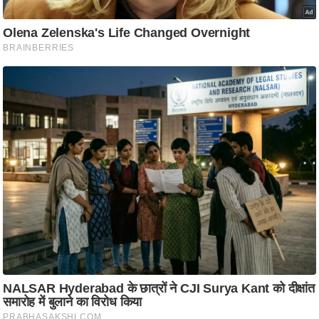
आ
र
.
आ
ई
.
चा
य
प
र
स
मी
क्षा
ध
र्म
ज्यो