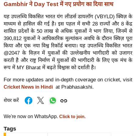
Gambhir ने Day Test में नए प्रयोग का दिया साथ
र्ल्ड
न्यू
यह उपलब्धि विकसित भारत यंग लीडर्स डायलॉग (VBYLD) क्विज़ के
ज
माध्यम से हासिल की गई है। इस पहल में सभी 28 राज्यों और 8 केंद्र
ब्री
शासित प्रदेशों के 50 लाख से अधिक युवाओं ने भाग लिया, जिनमें से
फ
390,812 युवाओं ने आधिकारिक मूल्यांकन अवधि के दौरान क्विज़ पूरा
किया और एक नया विश्व रिकॉर्ड बनाया। यह उपलब्धि विकसित भारत
म
@2047 के विज़न में युवाओं की उल्लेखनीय भागीदारी को उजागर
नो
करती है और राष्ट्र निर्माण में युवाओं की भागीदारी के लिए एक मंच के
रं
रूप में MY Bharat में बढ़ते विश्वास को दर्शाती है।
ज
न
For more updates and in-depth coverage on cricket, visit
ज
at Prabhasakshi.
Cricket News in Hindi
ग
शेयर करें
त
बॉ
We're now on WhatsApp.
Click to join.
ली
वु
Tags