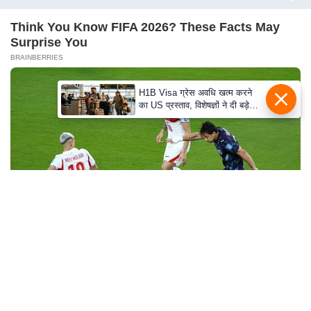
e
r
Think You Know FIFA 2026? These Facts May
t
Surprise You
i
BRAINBERRIES
s
e
H1B Visa ग्रेस अवधि खत्म करने
का US प्रस्ताव, विशेषज्ञों ने दी बड़े
P
विस्थापन की चेतावनी
r
i
v
a
c
y
P
Why this ordinary drink is the secret to feeling
o
your best every day
l
CTA FAVORITE
i