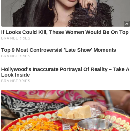
/
फै
श
न
घ
रे
लू
नु
स्खे
प
र्य
ट
न
स्थ
ल
फि