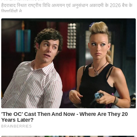
ति
ष
प्र
भु
म
हि
मा
/
ध
र्म
स्थ
ल
व्र
त
त्यो
हा
र