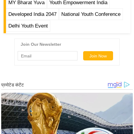
ड
MY Bharat Yuva
Youth Empowerment India
हॉ
Developed India 2047
National Youth Conference
ली
वु
Delhi Youth Event
ड
फि
ल्म
स
मी
क्षा
B
r
e
a
k
i
n