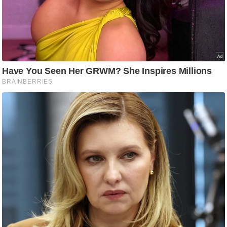
ष
ण
स
म
सा
म
यि
क
मा
तृ
भू
मि
स्तं
भ
ए
म
.