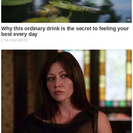
ड
हॉ
ली
वु
ड
फि
ल्म
स
मी
क्षा
B
r
e
a
k
i
n