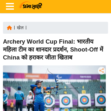
|
खेल
|
ता
Archery World Cup Final: भारतीय
ज़ा
ख
महिला टीम का शानदार प्रदर्शन, Shoot-Off में
ब
China को हराकर जीता खिताब
र
रा
ष्ट्री
य
अं
त
र्रा
ष्ट्री