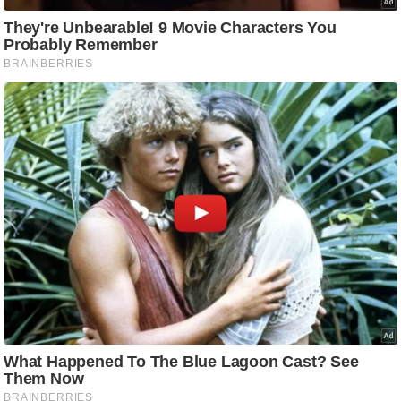
g
N
e
w
s
ला
इ
फ
स्टा
इ
ल
टे
क्नॉ
लॉ
जी
ब्यू
टी