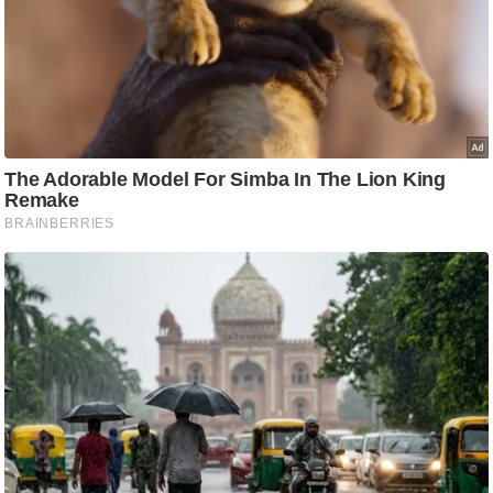
आ
र
.
आ
ई
.
चा
य
प
र
स
मी
क्षा
ध
र्म
ज्यो