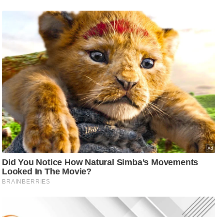
/
फै
श
न
घ
रे
लू
नु
स्खे
प
र्य
ट
न
स्थ
ल
फि