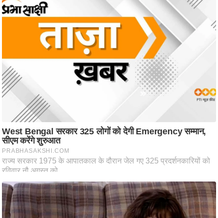
ट
ने
स
मं
त्रा
रि
ले
श
न
शि
प
रा
ज
नी
ति
वि
श्ले