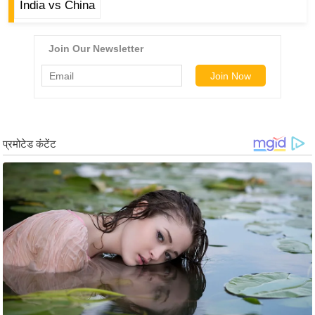
India vs China
र्ल्ड
न्यू
ज
ब्री
फ
म
नो
रं
ज
न
ज
ग
त
बॉ
ली
वु