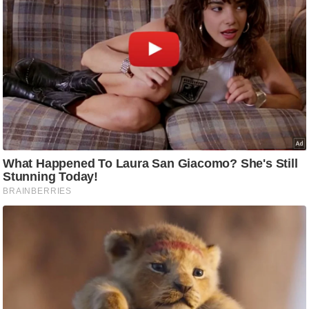
ष
ण
स
म
सा
म
यि
क
मा
तृ
भू
मि
स्तं
भ
ए
म
.