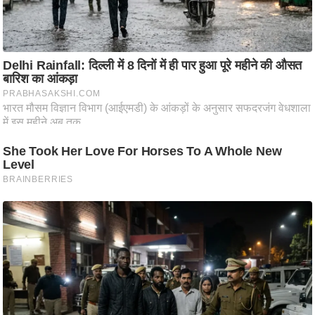
ति
ष
प्र
भु
म
हि
मा
/
ध
र्म
स्थ
ल
व्र
त
त्यो
हा
र