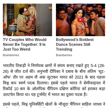
इ
म
ई
-
पे
प
र
मि
सा
ल
भारतीय तिकड़ी ने निर्णायक क्षणों में संयम बनाए रखते हुए 5-4 (28-
26) से जीत दर्ज की। अनुभवी दीपिका ने दबाव के बीच अंतिम ‘शूट-
बे
ऑफ’ तीर पर अहम नौ अंक जुटाकर भारत को 2021 के बाद पहला
विश्व कप स्वर्ण पदक दिलाया। इससे पहले भारत ने सेमीफाइनल में
मि
रिकॉर्ड 10 बार के ओलंपिक चैंपियन दक्षिण कोरिया को हराकर बड़ा
सा
उलटफेर किया था। यह टूर्नामेंट में भारत का दूसरा पदक है।
ल
श
इससे पहले, विश्व यूनिवर्सिटी खेलों के मौजूदा चैंपियन साहिल जाधव ने