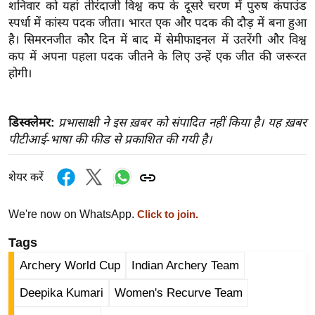
ख्सि
शनिवार को यहां तीरंदाजी विश्व कप के दूसरे चरण में पुरुष कंपाउंड
स्पर्धा में कांस्य पदक जीता। भारत एक और पदक की दौड़ में बना हुआ
य
है। सिमरनजीत कौर दिन में बाद में सेमीफाइनल में उतरेंगी और विश्व
त
कप में अपना पहला पदक जीतने के लिए उन्हें एक जीत की जरूरत
यं
होगी।
ग
इं
डि
डिस्क्लेमर:
प्रभासाक्षी ने इस ख़बर को संपादित नहीं किया है। यह ख़बर
या
पीटीआई-भाषा की फीड से प्रकाशित की गयी है।
सा
हि
शेयर करें
त्य
ज
We're now on WhatsApp.
Click to join.
ग
Tags
त
Archery World Cup
Indian Archery Team
ऑ
टो
Deepika Kumari
Women's Recurve Team
व