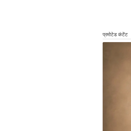
Code Of Ethics
RSS
Our Team
Expert Panel
Loksabhachunav
Android App