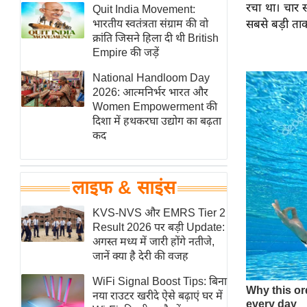
रचा था। चार 
हॉलीवुड
Quit India Movement:
भारतीय स्वतंत्रता संग्राम की वो
सबसे बड़ी ताक
फिल्म समीक्षा
क्रांति जिसने हिला दी थी British
Breaking
Empire की जड़ें
News
National Handloom Day
लाइफस्टाइल
2026: आत्मनिर्भर भारत और
Women Empowerment की
टेक्नॉलॉजी
दिशा में हथकरघा उद्योग का बढ़ता
ब्यूटी/फैशन
कद
घरेलू नुस्खे
पर्यटन स्थल
लाइफ & साइंस
फिटनेस मंत्रा
KVS-NVS और EMRS Tier 2
रिलेशनशिप
Result 2026 पर बड़ी Update:
राजनीति
अगस्त मध्य में जारी होंगे नतीजे,
जानें क्या है देरी की वजह
विश्लेषण
समसामयिक
WiFi Signal Boost Tips: बिना
नया राउटर खरीदे ऐसे बढ़ाएं घर में
मातृभूमि