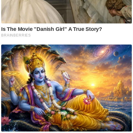
ट
ने
स
मं
त्रा
रि
ले
श
न
शि
प
रा
ज
नी
ति
वि
श्ले