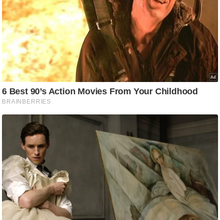
/
फै
श
न
घ
रे
लू
नु
स्खे
प
र्य
ट
न
स्थ
ल
फि