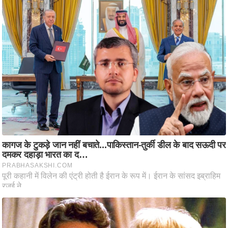
ति
ष
प्र
भु
म
हि
मा
/
ध
र्म
स्थ
ल
व्र
त
त्यो
हा
र