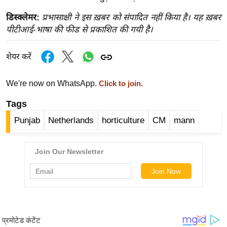
र्ल्ड
डिस्क्लेमर:
प्रभासाक्षी ने इस ख़बर को संपादित नहीं किया है। यह ख़बर
न्यू
पीटीआई-भाषा की फीड से प्रकाशित की गयी है।
ज
ब्री
शेयर करें
फ
म
We're now on WhatsApp.
Click to join.
नो
Tags
रं
ज
Punjab
Netherlands
horticulture
CM
mann
न
ज
ग
त
बॉ
ली
वु