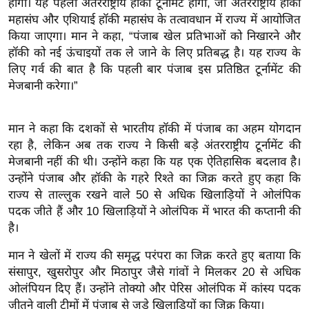
होगा। यह पहला अंतरराष्ट्रीय हॉकी टूर्नामेंट होगा, जो अंतरराष्ट्रीय हॉकी
ख्सि
महासंघ और एशियाई हॉकी महासंघ के तत्वावधान में राज्य में आयोजित
य
किया जाएगा। मान ने कहा, “पंजाब खेल प्रतिभाओं को निखारने और
त
हॉकी को नई ऊंचाइयों तक ले जाने के लिए प्रतिबद्ध है। यह राज्य के
यं
लिए गर्व की बात है कि पहली बार पंजाब इस प्रतिष्ठित टूर्नामेंट की
ग
मेजबानी करेगा।”
इं
डि
मान ने कहा कि दशकों से भारतीय हॉकी में पंजाब का अहम योगदान
या
रहा है, लेकिन अब तक राज्य ने किसी बड़े अंतरराष्ट्रीय टूर्नामेंट की
सा
मेजबानी नहीं की थी। उन्होंने कहा कि यह एक ऐतिहासिक बदलाव है।
हि
उन्होंने पंजाब और हॉकी के गहरे रिश्ते का जिक्र करते हुए कहा कि
त्य
राज्य से ताल्लुक रखने वाले 50 से अधिक खिलाड़ियों ने ओलंपिक
ज
पदक जीते हैं और 10 खिलाड़ियों ने ओलंपिक में भारत की कप्तानी की
ग
है।
त
मान ने खेलों में राज्य की समृद्ध परंपरा का जिक्र करते हुए बताया कि
ऑ
संसापुर, खुसरोपुर और मिठापुर जैसे गांवों ने मिलकर 20 से अधिक
टो
ओलंपियन दिए हैं। उन्होंने तोक्यो और पेरिस ओलंपिक में कांस्य पदक
व
जीतने वाली टीमों में पंजाब से जुड़े खिलाड़ियों का जिक्र किया।