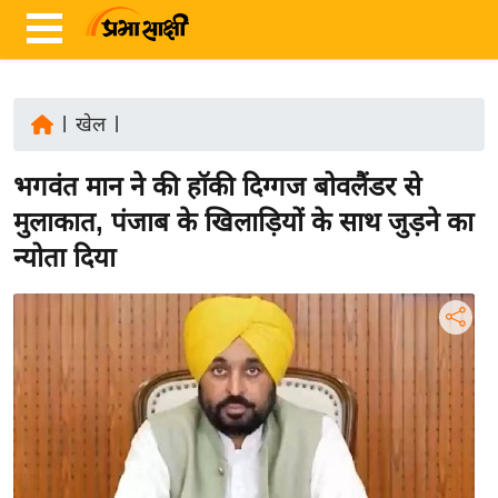
|
खेल
|
ता
भगवंत मान ने की हॉकी दिग्गज बोवलैंडर से
ज़ा
ख
मुलाकात, पंजाब के खिलाड़ियों के साथ जुड़ने का
ब
न्योता दिया
र
रा
ष्ट्री
य
अं
त
र्रा
ष्ट्री