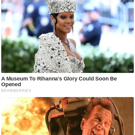
g
N
e
w
s
ला
इ
फ
स्टा
इ
ल
टे
क्नॉ
लॉ
जी
ब्यू
टी