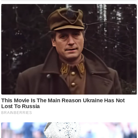
ड
हॉ
ली
वु
ड
फि
ल्म
स
मी
क्षा
B
r
e
a
k
i
n