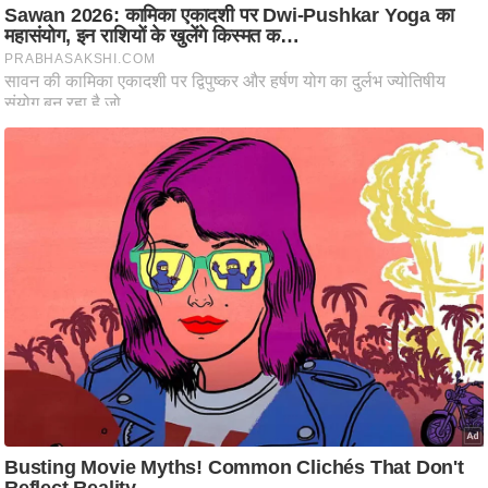
ष
ण
स
म
सा
म
यि
क
मा
तृ
भू
मि
स्तं
भ
ए
म
.