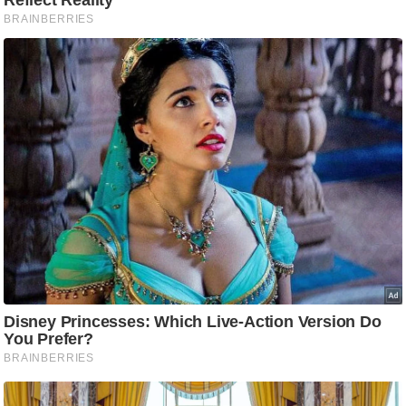
आ
र
.
आ
ई
.
चा
य
प
र
स
मी
क्षा
ध
र्म
ज्यो