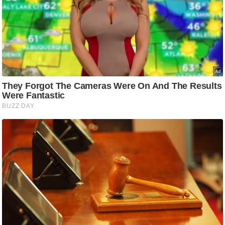
आ
र
.
आ
ई
.
चा
य
प
र
स
मी
क्षा
ध
र्म
ज्यो