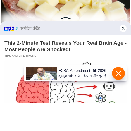
e
r
t
i
प्रमोटेड कंटेंट
s
e
This 2-Minute Test Reveals Your Real Brain Age -
P
Most People Are Shocked!
r
TIPS AND LIFE HACKS
i
v
a
c
y
P
o
l
i