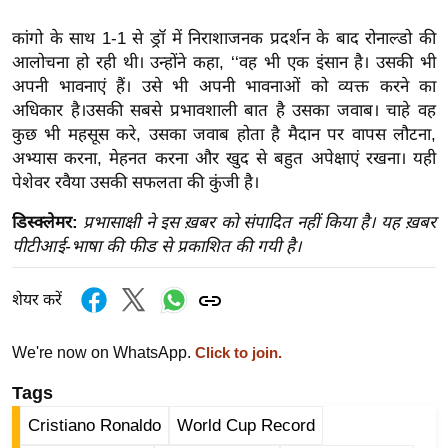
ख्सि
य
कांगो के साथ 1-1 से ड्रॉ में निराशाजनक प्रदर्शन के बाद रोनाल्डो की
त
आलोचना हो रही थी। उन्होंने कहा, ‘‘वह भी एक इंसान है। उसकी भी
अपनी भावनाएं हैं। उसे भी अपनी भावनाओं को व्यक्त करने का
यं
अधिकार है।उसकी सबसे प्रभावशाली बात है उसका जवाब। चाहे वह
ग
कुछ भी महसूस करे, उसका जवाब होता है मैदान पर वापस लौटना,
इं
अभ्यास करना, मेहनत करना और खुद से बहुत अपेक्षाएं रखना। यही
डि
पेशेवर रवैया उसकी सफलता की कुंजी है।
या
डिस्क्लेमर:
प्रभासाक्षी ने इस ख़बर को संपादित नहीं किया है। यह ख़बर
सा
पीटीआई-भाषा की फीड से प्रकाशित की गयी है।
हि
त्य
शेयर करें
ज
ग
We're now on WhatsApp.
Click to join.
त
ऑ
Tags
टो
Cristiano Ronaldo
World Cup Record
व