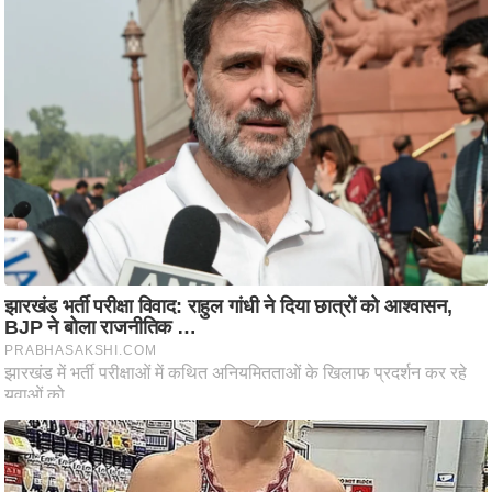
ट
ने
स
मं
त्रा
रि
ले
श
न
शि
प
रा
ज
नी
ति
वि
श्ले