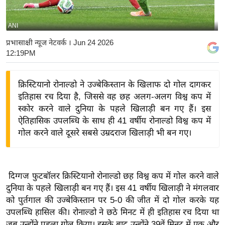
य
बि
ANI
ज़
प्रभासाक्षी न्यूज नेटवर्क
। Jun 24 2026
ने
12:19PM
स
उ
क्रिस्टियानो रोनाल्डो ने उज्बेकिस्तान के खिलाफ दो गोल दागकर
द्यो
इतिहास रच दिया है, जिससे वह छह अलग-अलग विश्व कप में
ग
स्कोर करने वाले दुनिया के पहले खिलाड़ी बन गए हैं। इस
ज
ऐतिहासिक उपलब्धि के साथ ही 41 वर्षीय रोनाल्डो विश्व कप में
गोल करने वाले दूसरे सबसे उम्रदराज खिलाड़ी भी बन गए।
ग
त
वि
शे
दिग्गज फुटबॉलर क्रिस्टियानो रोनाल्डो छह विश्व कप में गोल करने वाले
दुनिया के पहले खिलाड़ी बन गए हैं। इस 41 वर्षीय खिलाड़ी ने मंगलवार
ष
को पुर्तगाल की उज्बेकिस्तान पर 5-0 की जीत में दो गोल करके यह
ज्ञ
उपलब्धि हासिल की। रोनाल्डो ने छठे मिनट में ही इतिहास रच दिया था
रा
जब उन्होंने पहला गोल किया। इसके बाद उन्होंने 39वें मिनट में एक और