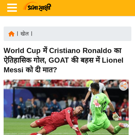
|
खेल
|
ता
World Cup में Cristiano Ronaldo का
ज़ा
ख
ऐतिहासिक गोल, GOAT की बहस में Lionel
ब
Messi को दी मात?
र
रा
ष्ट्री
य
अं
त
र्रा
ष्ट्री