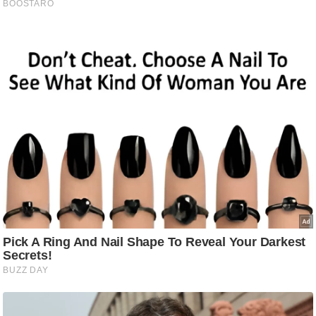
/
फै
श
न
घ
रे
लू
नु
स्खे
प
र्य
ट
न
स्थ
ल
फि