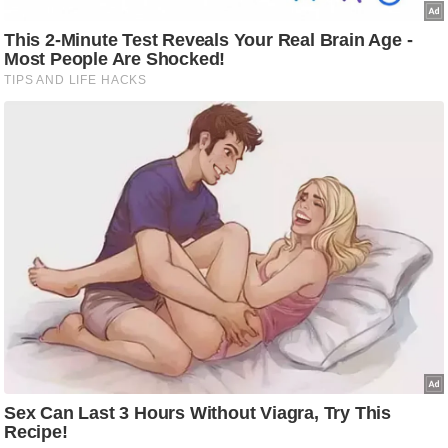
g
N
e
w
s
ला
इ
फ
स्टा
इ
ल
टे
क्नॉ
लॉ
जी
ब्यू
टी