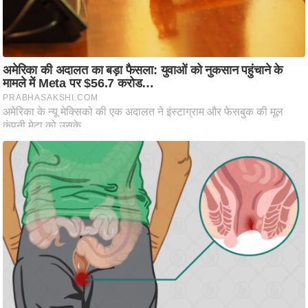
ति
ष
प्र
भु
म
हि
मा
/
ध
र्म
स्थ
ल
व्र
त
त्यो
हा
र