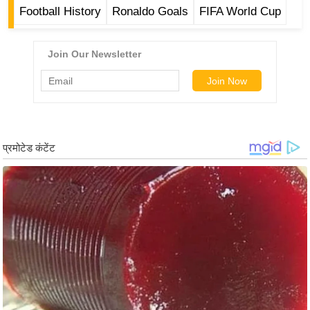
र्ल्ड
Football History
Ronaldo Goals
FIFA World Cup
न्यू
ज
ब्री
फ
म
नो
रं
ज
न
ज
ग
त
बॉ
ली
वु