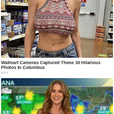
ष
ण
स
म
सा
म
यि
क
मा
तृ
भू
मि
स्तं
भ
ए
म
.