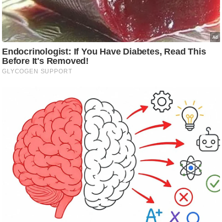
ड
हॉ
ली
वु
ड
फि
ल्म
स
मी
क्षा
B
r
e
a
k
i
n